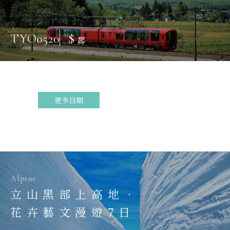
$
TYO0520
起
更多日期
Alpine
立山黑部上高地．
花卉藝文漫遊7日