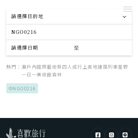
出團表
探索專屬您的旅程
請選擇目的地
Explore your trip
請選擇日期
至
熱門：
瀨戶內國際藝術祭
四人成行
上高地
建築
列車
星野
一日一美術館
森林
NGO0216