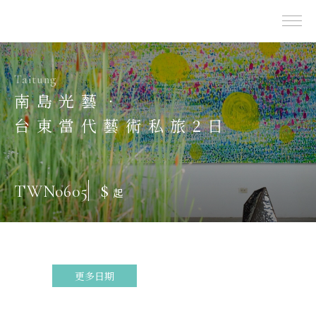
出團表
喜歡台灣
東部 | 花蓮 · 台東
Taitung
南島光藝．
台東當代藝術私旅2日
$
TWN0605
起
更多日期