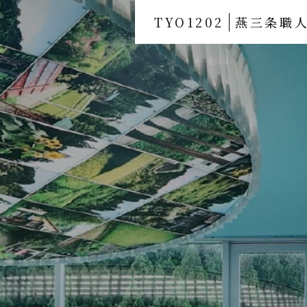
TYO1202
燕三条職