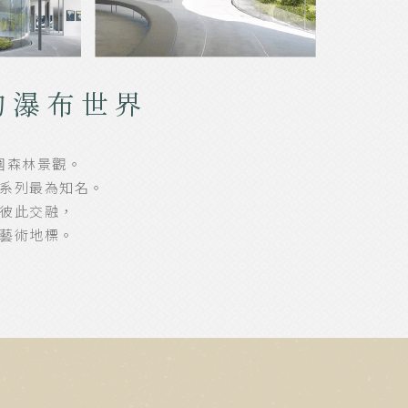
的瀑布世界
圍森林景觀。
系列最為知名。
彼此交融，
藝術地標。