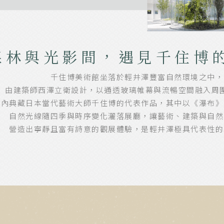
森林與光影間，遇見千住博
千住博美術館坐落於輕井澤豐富自然環境之中，
由建築師西澤立衛設計，以通透玻璃帷幕與流暢空間融入周
館內典藏日本當代藝術大師千住博的代表作品，其中以《瀑布》
自然光線隨四季與時序變化灑落展廳，讓藝術、建築與自然
營造出寧靜且富有詩意的觀展體驗，是輕井澤極具代表性的