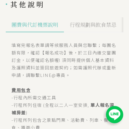
其他說明
團費與代訂機票說明
行程規劃與飲食禁忌
填寫完報名表單請等候服務人員與您聯繫；每團名
額有限，確認【報名成功】後，於三日內繳交當團
訂金，以便確認名額喔! 須同時提供個人基本資料
及護照資料並簽回旅遊契約；如需護照代辦或重新
申請，請聯繫LINE@專員。
費用包含
-行程內所需交通工具
-行程所列住宿 (全程以二人一室安排,
單人報名須
補房差
)
-行程所列包含之景點門票、活動費、列車、餐
食、導遊小費