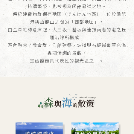
持續繁榮，也被視為函館發祥之地。
「傳統建造物群保存地區（でんけん地區）」位於函館
港與函館山之間的「西部地區」，
由金森紅磚倉庫起、大三坂、基坂與連接兩者的港之丘
通沿線所構成。
區內融合了教會群、洋館建築、坡道與石板街道等充滿
異國情調的景觀，
是函館最具代表性的觀光區之一。