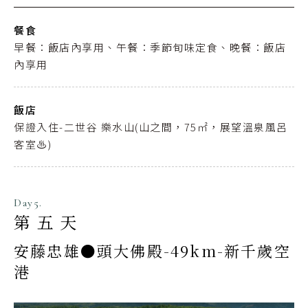
餐食
早餐：飯店內享用、午餐：季節旬味定食、晚餐：飯店
內享用
飯店
保證入住-二世谷 樂水山(山之間，75㎡，展望溫泉風呂
客室♨️)
Day5.
第五天
安藤忠雄●頭大佛殿-49km-新千歲空
港