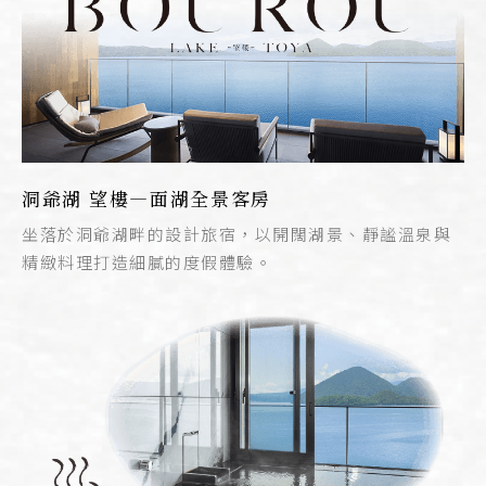
洞爺湖 望樓—面湖全景客房
坐落於洞爺湖畔的設計旅宿，以開闊湖景、靜謐溫泉與
精緻料理打造細膩的度假體驗。