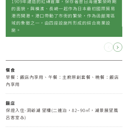
1909年建造的紅磚倉庫，保存著昔日海運繁榮時期
的面貌，與橫濱、長崎一起作為日本最初國際貿易
港而開港。港口帶動了市街的繁榮，作為函館灣區
域的象徵之一，由四座設施所形成的綜合商業設
施。
餐食
早餐：飯店內享用、午餐：主廚原創套餐、晚餐：飯店
內享用
飯店
保證入住-洞爺湖 望樓(二連泊，82~90㎡，湖景展望風
呂客室♨️)