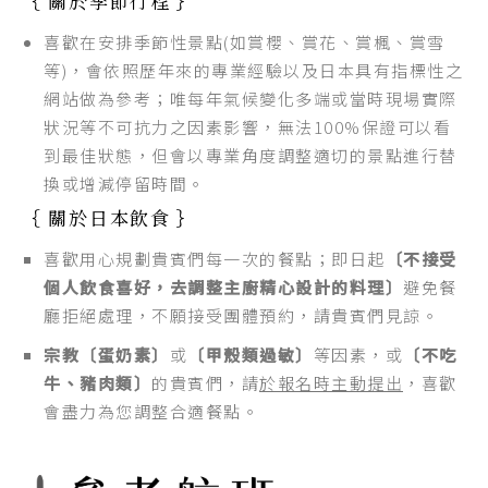
｛ 關於季節行程 ｝
喜歡在安排季節性景點(如賞櫻、賞花、賞楓、賞雪
等)，會依照歷年來的專業經驗以及日本具有指標性之
網站做為參考；唯每年氣候變化多端或當時現場實際
狀況等不可抗力之因素影響，無法100%保證可以看
到最佳狀態，但會以專業角度調整適切的景點進行替
換或增減停留時間。
｛ 關於日本飲食 ｝
喜歡用心規劃貴賓們每一次的餐點；即日起
〔不接受
個人飲食喜好，去調整主廚精心設計的料理〕
避免餐
廳拒絕處理，不願接受團體預約，請貴賓們見諒。
宗教〔蛋奶素〕
或
〔甲殼類過敏〕
等因素，或
〔不吃
牛、豬肉類〕
的貴賓們，請
於報名時主動提出
，喜歡
會盡力為您調整合適餐點。