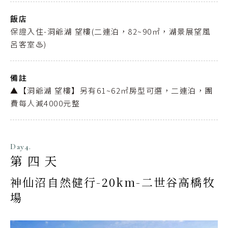
飯店
保證入住-洞爺湖 望樓(二連泊，82~90㎡，湖景展望風
呂客室♨️)
備註
▲【洞爺湖 望樓】另有61~62㎡房型可選，二連泊，團
費每人減4000元整
Day4.
第四天
神仙沼自然健行-20km-二世谷高橋牧
場