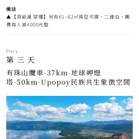
備註
▲【洞爺湖 望樓】另有61~62㎡房型可選，二連泊，團
費每人減4000元整
Day3.
第三天
有珠山纜車-37km-地球岬燈
塔-50km-Upopoy民族共生象徵空間