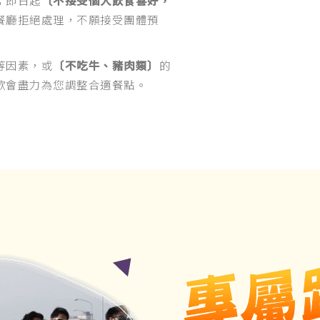
餐廳拒絕處理，不願接受團體預
等因素，或
〔不吃牛、豬肉類〕
的
歡會盡力為您調整合適餐點。