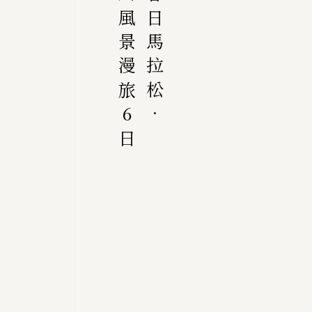
吉野川風景漫旅6日
德島春日馬拉松．