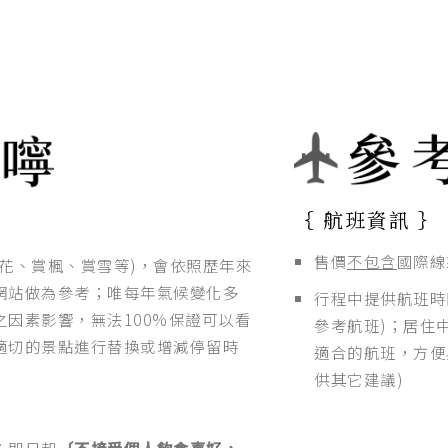
｛ 航班資訊 ｝
售價
不包含
國際線
花、賞楓、賞雪等)，會依照歷年來
網站做為參考；唯每年氣候變化多
行程中提供航班時
因素影響，無法100%保證可以看
參考航班)；居住
適切的景點進行替換或增減停留時
適合的航班，方便
供其它建議)
；即日起
〔不接受個人飲食喜好，