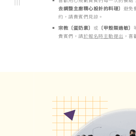
去調整主廚精心設計的料理〕
避免
約，請貴賓們見諒。
宗教〔蛋奶素〕
或
〔甲殼類過敏〕
貴賓們，請
於報名時主動提出
，喜