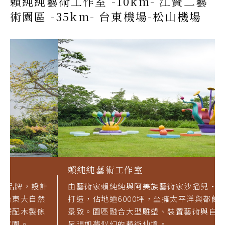
賴純純藝術工作室 -10km- 江賢二藝
術園區 -35km- 台東機場-松山機場
賴純純藝術工作室
由藝術家賴純純與阿美族藝術家沙播兒‧拉告共同
打造，佔地逾6000坪，坐擁太平洋與都蘭山的壯麗
景致。園區融合大型雕塑、裝置藝術與自然景觀，
呈現如夢似幻的藝術仙境。