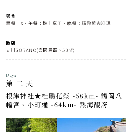
餐食
早餐：X、午餐：機上享用、晚餐：精緻燒肉料理
飯店
立川SORANO(公園景觀、50㎡)
Day2.
第二天
根津神社★杜鵑花祭 -68km- 鶴岡八
幡宮、小町通 -64km- 熱海馥府