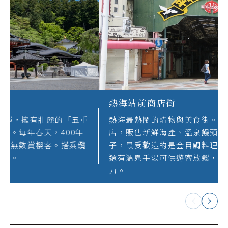
身延山 久遠寺
創建於1281年。寺內莊嚴寧靜，擁有壯麗的「五重
塔」與千年歷史的「祖師堂」。每年春天，400年
歷史的「枝垂櫻」盛開，吸引無數賞櫻客。搭乘纜
車可俯瞰富士山與駿河灣美景。