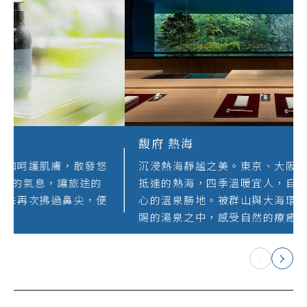
馥府 熱海(舒適備品)
嚴選高保濕有機沐浴用品，溫和呵護肌膚，散發悠
然餘香（YOKOU）。承載著海的氣息，讓旅途的
記憶隨香氣流轉。當熟悉的香味再次拂過鼻尖，便
喚醒那段溫柔動人的旅行時光。