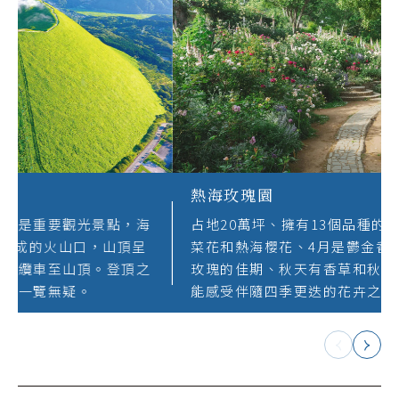
大室山纜車
大室山是伊豆高原的象徵，亦是重要觀光景點，海
拔約580公尺，因火山爆發形成的火山口，山頂呈
現碗狀的圓坑。特別安排搭乘纜車至山頂。登頂之
後週遭山景、相模灣海景就可一覽無疑。