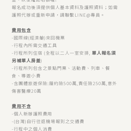
報名成功後須提供個人基本資料及護照資料；如需
護照代辦或重新申請，請聯繫LINE@專員。
費用包含
-國際線(經濟艙)來回機票
-行程內所需交通工具
-行程所列住宿 (全程以二人一室安排,
單人報名須
另補單人房差
)
-行程所列包含之景點門票、活動費、列車、餐
食、導遊小費
-含團體旅遊保險:履約險500萬,責任險250萬,意外
傷害醫療20萬
費用不含
-個人新辦護照費用
-(台灣)自行往返機場報到之交通費
-行程中之個人消費