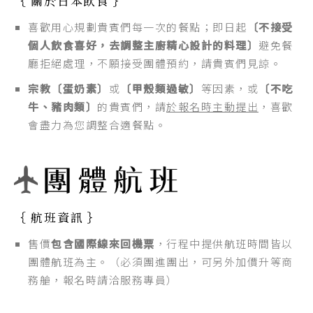
｛ 關於日本飲食 ｝
喜歡用心規劃貴賓們每一次的餐點；即日起
〔不接受
個人飲食喜好，去調整主廚精心設計的料理〕
避免餐
廳拒絕處理，不願接受團體預約，請貴賓們見諒。
宗教〔蛋奶素〕
或
〔甲殼類過敏〕
等因素，或
〔不吃
牛、豬肉類〕
的貴賓們，請
於報名時主動提出
，喜歡
會盡力為您調整合適餐點。
｛ 航班資訊 ｝
售價
包含國際線來回機票
，行程中提供航班時間皆以
團體航班為主。（必須團進團出，可另外加價升等商
務艙，報名時請洽服務專員）