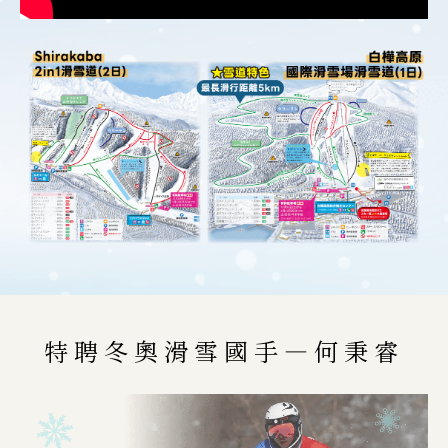
特聘冬奧滑雪國手—何秉睿