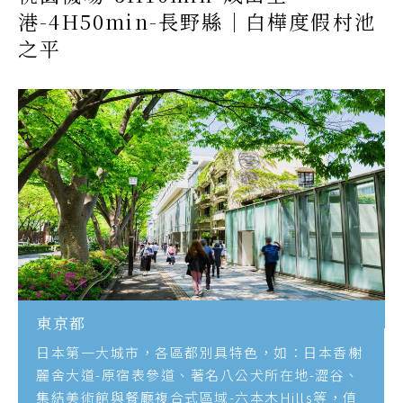
港-4H50min-長野縣｜白樺度假村池
之平
東京都
日本第一大城市，各區都別具特色，如：日本香榭
麗舍大道-原宿表參道、著名八公犬所在地-澀谷、
集結美術館與餐廳複合式區域-六本木Hills等，值