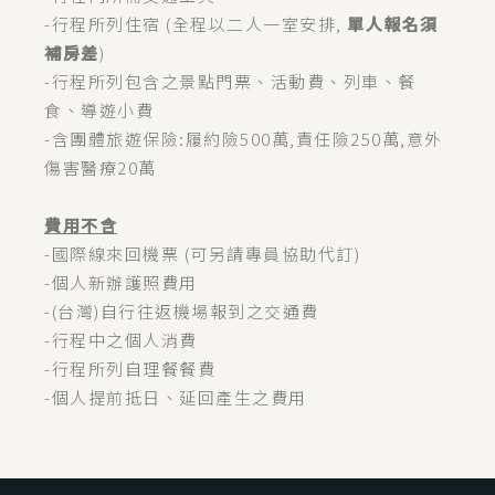
-行程所列住宿 (全程以二人一室安排,
單人報名須
補房差
)
-行程所列包含之景點門票、活動費、列車、餐
食、導遊小費
-含團體旅遊保險:履約險500萬,責任險250萬,意外
傷害醫療20萬
費用不含
-國際線來回機票 (可另請專員協助代訂)
-個人新辦護照費用
-(台灣)自行往返機場報到之交通費
-行程中之個人消費
-行程所列自理餐餐費
-個人提前抵日、延回產生之費用