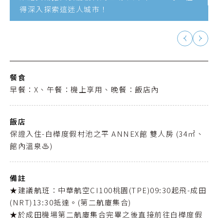
得深入探索這迷人城市！
餐食
早餐：X、午餐：機上享用、晚餐：飯店內
飯店
保證入住-白樺度假村池之平 ANNEX館 雙人房 (34㎡、
館內溫泉♨️)
備註
★建議航班：中華航空CI100桃園(TPE)09:30起飛-成田
(NRT)13:30抵達。(第二航廈集合)
★於成田機場第二航廈集合完畢之後直接前往白樺度假