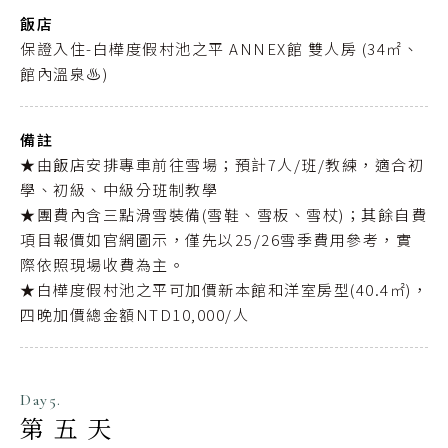
飯店
保證入住-白樺度假村池之平 ANNEX館 雙人房 (34㎡、
館內溫泉♨️)
備註
★由飯店安排專車前往雪場；預計7人/班/教練，適合初
學、初級、中級分班制教學
★團費內含三點滑雪裝備(雪鞋、雪板、雪杖)；其餘自費
項目報價如官網圖示，僅先以25/26雪季費用參考，實
際依照現場收費為主。
★白樺度假村池之平可加價新本館和洋室房型(40.4㎡)，
四晚加價總金額NTD10,000/人
Day5.
第五天