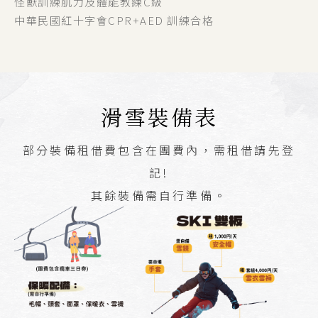
怪獸訓練肌力及體能教練C級
中華民國紅十字會CPR+AED 訓練合格
滑雪裝備表
部分裝備租借費包含在團費內，需租借請先登
記!
其餘裝備需自行準備。