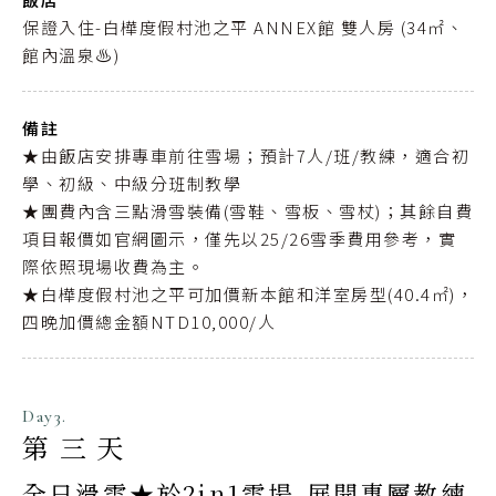
保證入住-白樺度假村池之平 ANNEX館 雙人房 (34㎡、
館內溫泉♨️)
備註
★由飯店安排專車前往雪場；預計7人/班/教練，適合初
學、初級、中級分班制教學
★團費內含三點滑雪裝備(雪鞋、雪板、雪杖)；其餘自費
項目報價如官網圖示，僅先以25/26雪季費用參考，實
際依照現場收費為主。
★白樺度假村池之平可加價新本館和洋室房型(40.4㎡)，
四晚加價總金額NTD10,000/人
Day3.
第三天
全日滑雪★於2in1雪場-展開專屬教練