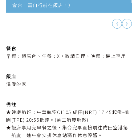
會合，需自行前往飯店。）
餐食
早餐：飯店內、午餐：X，敬請自理、晚餐：機上享用
飯店
溫暖的家
備註
★建議航班：中華航空CI105 成田(NRT) 17:45起飛-桃
園(TPE) 20:55抵達。(第二航廈解散)
★飯店享用完早餐之後，集合完畢直接前往成田空港第
二航廈，途中會安排休息站稍作休息停留。