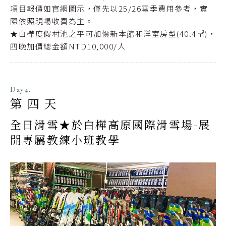
項目報價如官網圖示，僅先以25/26雪季費用參考，實
際依照現場收費為主。
★白樺度假村池之平可加價新本館和洋室房型(40.4㎡)，
四晚加價總金額NTD10,000/人
Day4.
第四天
全日滑雪★於白樺高原國際滑雪場-展
開專屬教練小班教學