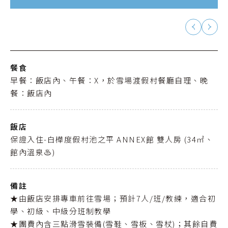
餐食
早餐：飯店內、午餐：X，於雪場渡假村餐廳自理、晚
餐：飯店內
飯店
保證入住-白樺度假村池之平 ANNEX館 雙人房 (34㎡、
館內溫泉♨️)
備註
★由飯店安排專車前往雪場；預計7人/班/教練，適合初
學、初級、中級分班制教學
★團費內含三點滑雪裝備(雪鞋、雪板、雪杖)；其餘自費