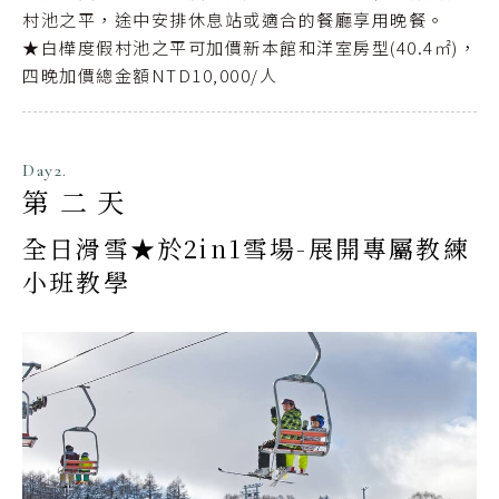
村池之平，途中安排休息站或適合的餐廳享用晚餐。
★白樺度假村池之平可加價新本館和洋室房型(40.4㎡)，
四晚加價總金額NTD10,000/人
Day2.
第二天
全日滑雪★於2in1雪場-展開專屬教練
小班教學