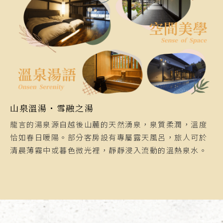
山泉溫湯・雪融之湯
龍言的湯泉源自越後山麓的天然湧泉，泉質柔潤，溫度
恰如春日暖陽。部分客房設有專屬露天風呂，旅人可於
清晨薄霧中或暮色微光裡，靜靜浸入流動的溫熱泉水。