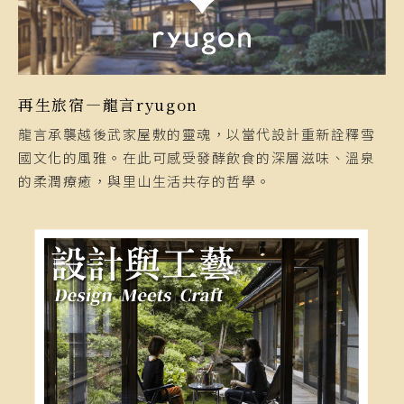
再生旅宿—龍言ryugon
龍言承襲越後武家屋敷的靈魂，以當代設計重新詮釋雪
國文化的風雅。在此可感受發酵飲食的深層滋味、溫泉
的柔潤療癒，與里山生活共存的哲學。