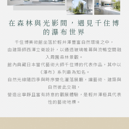
在森林與光影間，遇見千住博
的瀑布世界
千住博美術館坐落於輕井澤豐富自然環境之中，
由建築師西澤立衛設計，以通透玻璃帷幕與流暢空間融
入周圍森林景觀。
館內典藏日本當代藝術大師千住博的代表作品，其中以
《瀑布》系列最為知名。
自然光線隨四季與時序變化灑落展廳，讓藝術、建築與
自然彼此交融，
營造出寧靜且富有詩意的觀展體驗，是輕井澤極具代表
性的藝術地標。