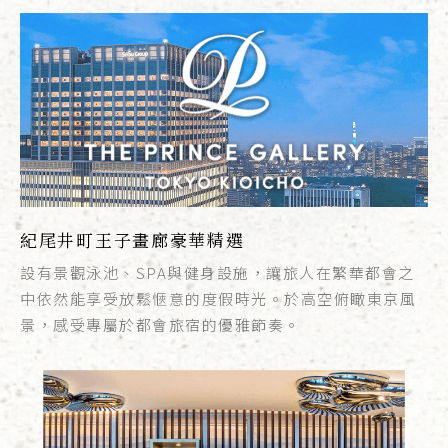
紀尾井町王子畫廊豪華精選
設有景觀泳池、SPA與健身設施，讓旅人在繁華都會之
中依然能享受放鬆愜意的度假時光。於高空俯瞰東京風
景，感受專屬於都會旅宿的優雅節奏。