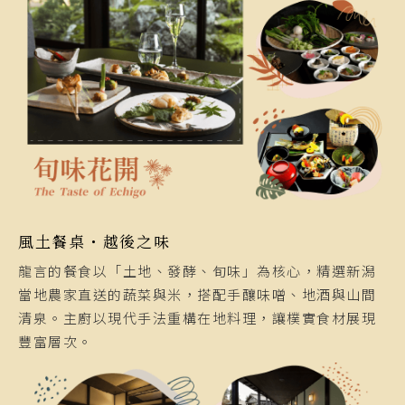
風土餐桌・越後之味
龍言的餐食以「土地、發酵、旬味」為核心，精選新潟
當地農家直送的蔬菜與米，搭配手釀味噌、地酒與山間
清泉。主廚以現代手法重構在地料理，讓樸實食材展現
豐富層次。