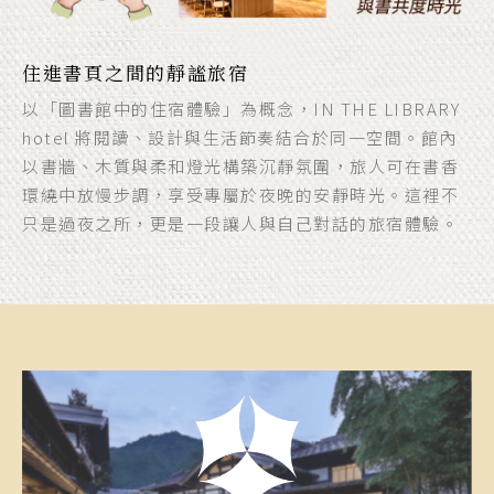
住進書頁之間的靜謐旅宿
以「圖書館中的住宿體驗」為概念，IN THE LIBRARY
hotel 將閱讀、設計與生活節奏結合於同一空間。館內
以書牆、木質與柔和燈光構築沉靜氛圍，旅人可在書香
環繞中放慢步調，享受專屬於夜晚的安靜時光。這裡不
只是過夜之所，更是一段讓人與自己對話的旅宿體驗。