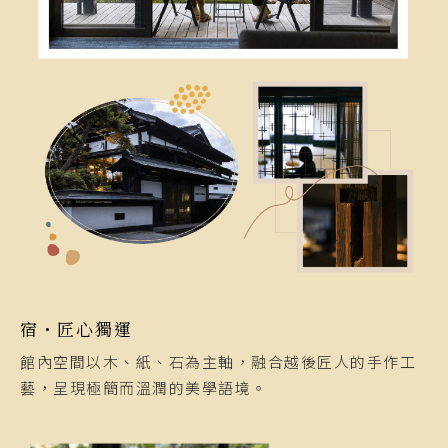
宿・匠心獨運
館內空間以木、紙、石為主軸，融合越後匠人的手作工
藝，呈現極簡而溫潤的美學語境。