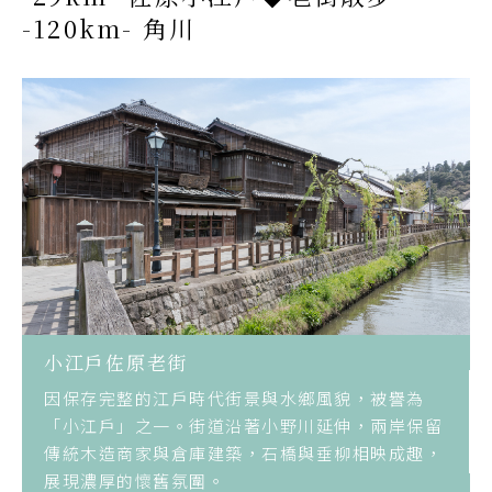
-120km- 角川
小江戶佐原老街
因保存完整的江戶時代街景與水鄉風貌，被譽為
「小江戶」之一。街道沿著小野川延伸，兩岸保留
傳統木造商家與倉庫建築，石橋與垂柳相映成趣，
展現濃厚的懷舊氛圍。