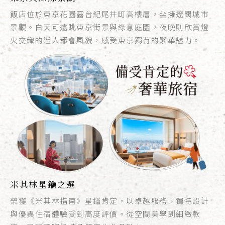
飯店位於東京花園露台紀尾井町高樓層，坐擁遼闊城市
景觀。白天可遠眺東京街景與綠意庭園，夜晚則欣賞燈
火交織的迷人都會風貌，感受東京獨有的繁華魅力。
米其林星鑰之選
榮獲《米其林指南》星鑰肯定，以卓越服務、獨特設計
與優異住宿體驗受到高度評價。從空間美學到細緻款