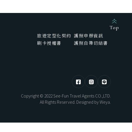
HOKKAIDO
東部 | 花蓮 · 台東
Top
旅遊定型化契約
護照申辦資訊
刷卡授權書
護照自帶切結書
熊本煥活．漫步佐賀之旅5日
北海道望樓連泊．湖光共生自然極境5
日
AYAMI
New Year
Copyright © 2022 See-Fun Travel Agents CO.,LTD.
All Rights Reserved. Designed by
Weya
.