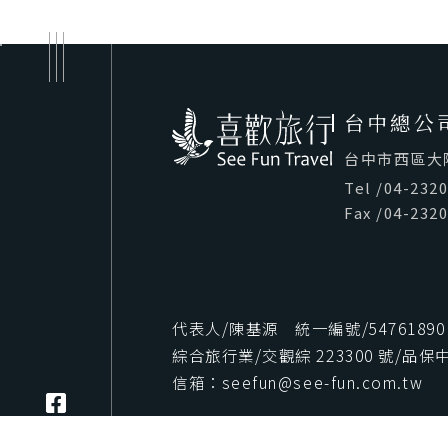
台中總公
台中市西區大隆路
Tel
/
04-232
Fax
/
04-232
代表人/陳基源 統一編號/54761890
綜合旅行業/交觀綜 223300 號/品保中字
信箱：seefun@see-fun.com.tw