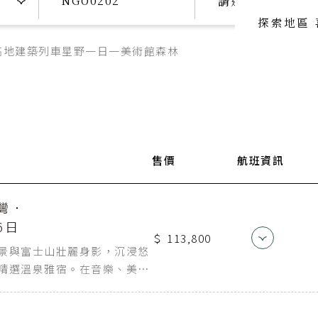
請選擇日期
探索地區
高地
建築
列車
星野
一日一美術館
森林
喜歡主題
喜歡頂級
SeeFun Topic
luxury travel
喜歡日本
SeeFun Japan
迄點
航空公司
售價
航班資訊
航班編
中部国際空港
中華航空
CI154
灣．
6日
＄ 113,800
桃園機場
中華航空
CI105
景與富士山壯麗身影，沉浸悠
精選溫泉雅宿。在音樂、美景
中，細細品味靜岡獨有的慢旅