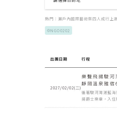
請選擇目的地
Explore your trip
熱門：
瀨戶內國際藝術祭
四人成行
上
NGO0202
出團日期
航班日
行程
起點
Day 1
桃園機場
樂聲飛揚駿河
靜岡溫泉雅宿
2027/02/02(二)
Day 6
成田空港
循著駿河灣湛藍海
揚爵士樂章，入住
與湯泉交織的時光
行魅力。