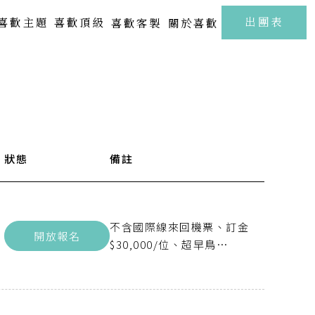
至
出團表
喜歡主題
喜歡頂級
喜歡客製
關於喜歡
北海道 | 札幌 · 小樽 · 洞爺湖
Kamakura
FUJI
東北 | 青森 · 山形 · 岩手
關東 | 東京 · 輕井澤 · 箱根
中部 | 北陸・新潟・長野
號
狀態
出發時間
備註
抵達時間
關西 | 大阪 · 京都 · 神戶
07:35
11:05
四國 | 高知 · 愛媛 · 瀨戶內海
中國 | 山口· 廣島 · 鳥取
不含國際線來回機票、訂金
開放報名
新春海街漫旅．古都鎌倉江之浦5日
樂聲飛揚駿河灣．靜岡溫泉雅宿6日
17:45
20:55
九州 | 佐賀 · 熊本 · 鹿兒島
$30,000/位、超早鳥
$5,000/位(2026年8月31日
前付訂)，單人報名須補房
SAGA
差$53,800