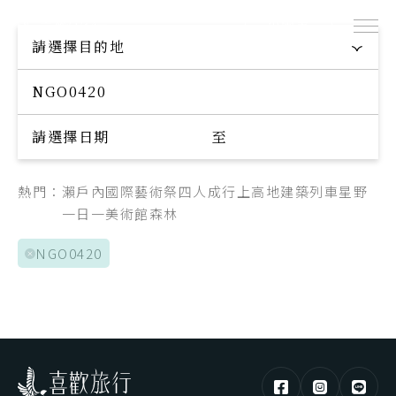
出團表
探索專屬您的旅程
請選擇目的地
Explore your trip
請選擇日期
至
熱門：
瀨戶內國際藝術祭
四人成行
上高地
建築
列車
星野
一日一美術館
森林
NGO0420