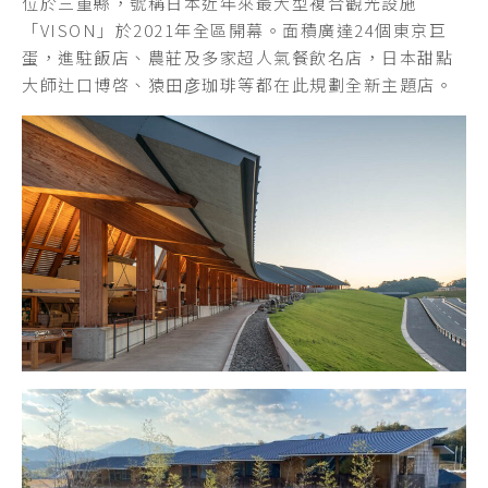
位於三重縣，號稱日本近年來最大型複合觀光設施
伊勢神宮的正式名稱為「神宮」，位於日本三重縣伊勢
熊野，日本的心靈聖地，已經歷了漫長時間的考驗。熊
「VISON」於2021年全區開幕。面積廣達24個東京巨
市，由供奉天照大御神的皇大神宮（內宮）以及供奉豊
野古道是世界唯二被登錄為世界遺產的參拜道之一。此
於2021年7月正式開放，經過改造重生的中庭，設置了
蛋，進駐飯店、農莊及多家超人氣餐飲名店，日本甜點
受大御神的豊受大神宮（外宮）為主的125座神社所構
地的歷史已綿延了過千年。
由重疊的木板組成且連接一、二樓的木梯，如風一般的
大師辻口博啓、猿田彦珈琲等都在此規劃全新主題店。
成，其面積幾乎相當於法國巴黎市中心。
動感外觀，讓訪客都能感到舒適自在。