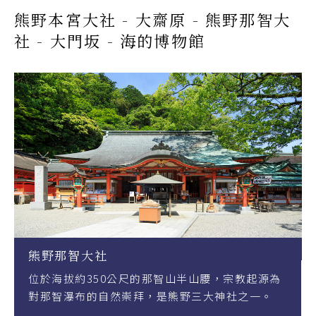
熊野本宮大社 - 大齋原 - 熊野那智大
社 - 大門坂 - 海的博物館
智大社
綜合型度假設
約350公尺的那智山半山腰，宗教起源為
2021年7月
布的自然崇拜，是熊野三大神社之一。
三重縣多氣町
溫浴、體驗工