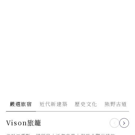
嚴選旅宿
近代新建築
歷史文化
熊野古道
Vison旅籠
COCON KARASUMA古今
伊勢神宮
熊野古道
烏丸／隈研吾、2021