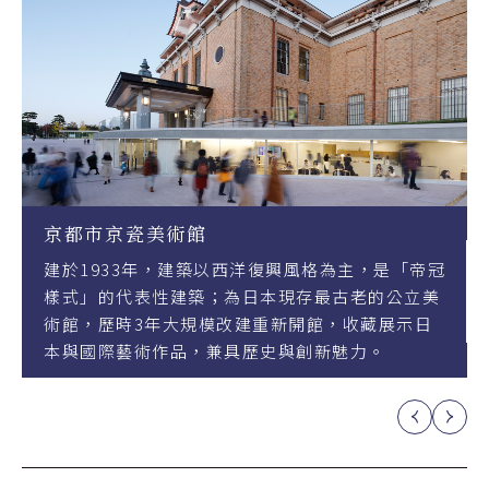
京瓷美術館
醍醐寺
33年，建築以西洋復興風格為主，是「帝冠
寺院佔地面積達
代表性建築；為日本現存最古老的公立美
京都最大的寺
時3年大規模改建重新開館，收藏展示日
醍醐」與山腳
藝術作品，兼具歷史與創新魅力。
十多座殿堂和