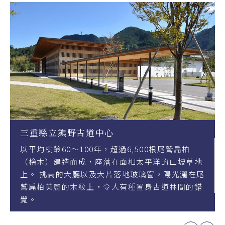
立熊野古道中心
熊野別邸 中
60～100年，超過6,500根尾鷲扁柏
具有傳統、歷
建造而成，座落在面相太平洋的山坡草地
海包圍著的小
高的大廳以及大片落地玻璃窗，陽光灑在尾
之湯」，聆聽
麗的木紋上，令人有種置身古道林間的錯
天然溫泉。