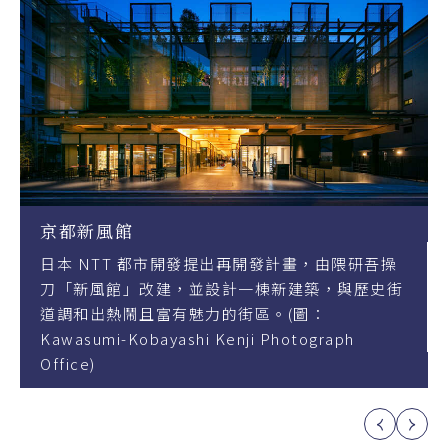
風館
古今烏丸
TT 都市開發提出再開發計畫，由隈研吾操
前身為建於19
館」改建，並設計一棟新建築，與歷史街
巧手整修之下
熱鬧且富有魅力的街區。(圖：
的複合式商業
i-Kobayashi Kenji Photograph
的唐長文樣「