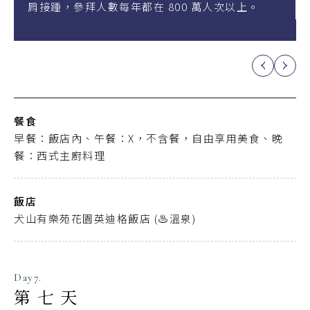
，參拜人數每年都在 800 萬人次以上。
興建為4層
排，緊鄰著
餐食
早餐：飯店內、午餐：X，不含餐，自由享用美食、晚
餐：西式主廚料理
飯店
犬山有樂苑花園英迪格飯店 (♨️溫泉)
Day7.
第七天