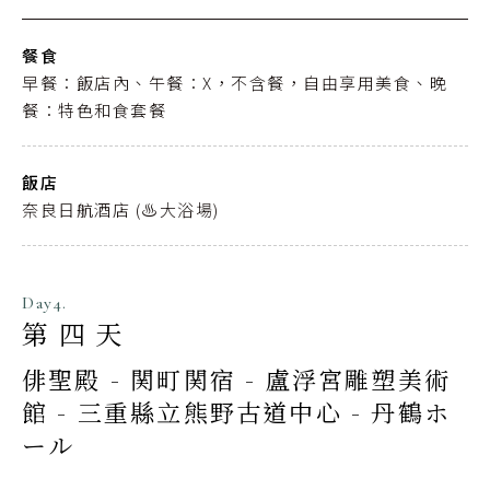
餐食
早餐：飯店內、午餐：X，不含餐，自由享用美食、晚
餐：特色和食套餐
飯店
奈良日航酒店 (♨️大浴場)
Day4.
第四天
俳聖殿 - 関町関宿 - 盧浮宮雕塑美術
館 - 三重縣立熊野古道中心 - 丹鶴ホ
ール