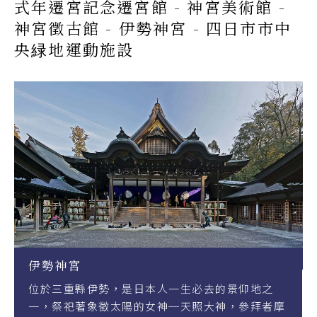
式年遷宮記念遷宮館 - 神宮美術館 -
神宮徵古館 - 伊勢神宮 - 四日市市中
央緑地運動施設
神宮
犬山英迪
重縣伊勢，是日本人一生必去的景仰地之
犬山有樂苑花
祀著象徵太陽的女神─天照大神，參拜者摩
開幕營業，