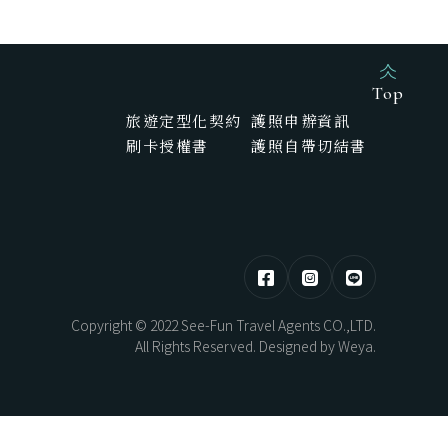
HOKKAIDO
東部 | 花蓮 · 台東
Top
旅遊定型化契約
護照申辦資訊
刷卡授權書
護照自帶切結書
熊本煥活．漫步佐賀之旅5日
北海道望樓連泊．湖光共生自然極境5
日
AYAMI
New Year
Copyright © 2022 See-Fun Travel Agents CO.,LTD.
All Rights Reserved. Designed by
Weya
.