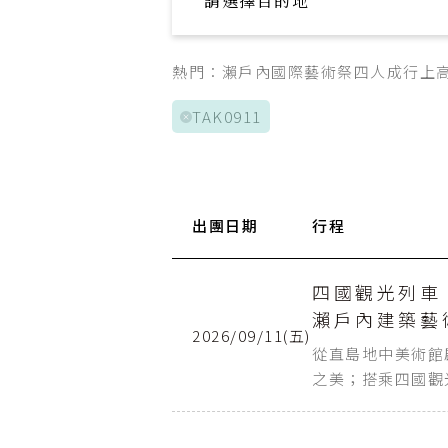
請選擇目的地
Explore your trip
熱門：
瀨戶內國際藝術祭
四人成行
上
TAK0911
出團日期
航班日
行程
起點
Day 1
桃園機場
四國觀光列車
瀨戶內建築藝
2026/09/11(五)
Day 5
關西空港
從直島地中美術館
之美；搭乘四國觀
絕景，帶您展開一