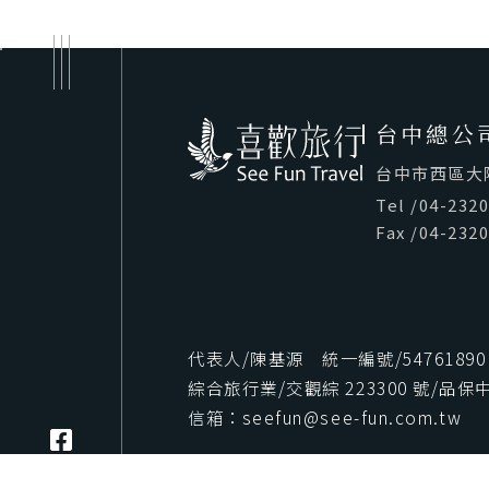
台中總公
台中市西區大隆路
Tel
/
04-232
Fax
/
04-232
代表人/陳基源 統一編號/54761890
綜合旅行業/交觀綜 223300 號/品保中字
信箱：seefun@see-fun.com.tw