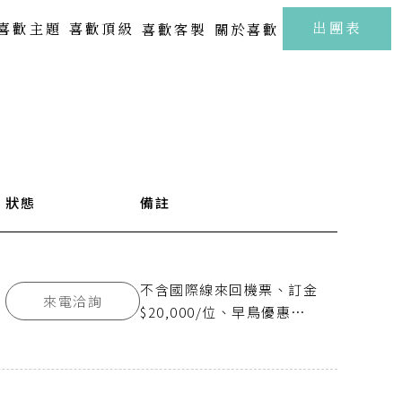
至
出團表
喜歡主題
喜歡頂級
喜歡客製
關於喜歡
北海道 | 札幌 · 小樽 · 洞爺湖
Kamakura
FUJI
東北 | 青森 · 山形 · 岩手
關東 | 東京 · 輕井澤 · 箱根
中部 | 北陸・新潟・長野
號
狀態
出發時間
備註
抵達時間
關西 | 大阪 · 京都 · 神戶
06:55
10:30
四國 | 高知 · 愛媛 · 瀨戶內海
中國 | 山口· 廣島 · 鳥取
不含國際線來回機票、訂金
來電洽詢
新春海街漫旅．古都鎌倉江之浦5日
樂聲飛揚駿河灣．靜岡溫泉雅宿6日
19:05
21:10
九州 | 佐賀 · 熊本 · 鹿兒島
$20,000/位、早鳥優惠
$1,500/位，單人報名須補
房差$16,800
SAGA