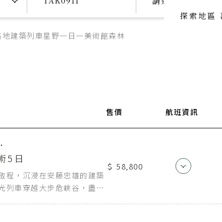
請選擇日期
探索地區
高地
建築
列車
星野
一日一美術館
森林
喜歡主題
喜歡頂級
SeeFun Topic
luxury travel
喜歡日本
SeeFun Japan
迄點
航空公司
售價
航班資訊
航班編
高松空港
中華航空
CI278
．
術5日
＄ 58,800
桃園機場
中華航空
CI173
啟程，沉浸在安藤忠雄的建築
光列車穿越大步危峽谷，盡覽
場洗滌心靈的藝術深度之旅。