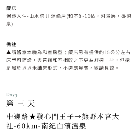
飯店
保證入住-山水館 川湯綠屋(和室8~10帖，河景房，♨️溫
泉)
備註
▲請留意本晚為和室房型；飯店另有提供約15公分左右
床墊可鋪設，與普通和室相較之下更為舒適一些，但還
是屬於塌塌米鋪床形式，不適應貴賓，敬請見諒。
Day3.
第三天
中邊路★發心門王子→熊野本宮大
社-60km-南紀白濱溫泉