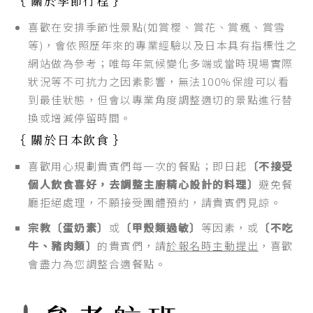
｛ 關於季節行程 ｝
喜歡在安排季節性景點(如賞櫻、賞花、賞楓、賞雪
等)，會依照歷年來的專業經驗以及日本具有指標性之
網站做為參考；唯每年氣候變化多端或當時現場實際
狀況等不可抗力之因素影響，無法100%保證可以看
到最佳狀態，但會以專業角度調整適切的景點進行替
換或增減停留時間。
｛ 關於日本飲食 ｝
喜歡用心規劃貴賓們每一次的餐點；即日起
〔不接受
個人飲食喜好，去調整主廚精心設計的料理〕
避免餐
廳拒絕處理，不願接受團體預約，請貴賓們見諒。
宗教〔蛋奶素〕
或
〔甲殼類過敏〕
等因素，或
〔不吃
牛、豬肉類〕
的貴賓們，請
於報名時主動提出
，喜歡
會盡力為您調整合適餐點。