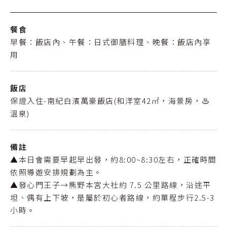
餐食
早餐：飯店內、午餐：日式御膳料理、晚餐：飯店內享
用
飯店
保證入住-南紀白濱萬豪飯店(和洋室42㎡，海景房，♨️
溫泉)
備註
▲本日會需要早起早出發，約8:00~8:30左右，正確時間
依照導遊安排規劃為主。
▲發心門王子→熊野本宮大社約 7.5 公里路線，沿途平
坦、偶有上下坡，是屬於初心者路線，約單程步行2.5-3
小時。