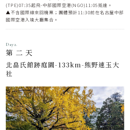
(TPE)07:35起飛-中部國際空港(NGO)11:05抵達。
▲不含國際線來回機票；團體預計11:30前在名古屋中部
國際空港入境大廳集合。
Day2.
第二天
北畠氏館跡庭園-133km-熊野速玉大
社