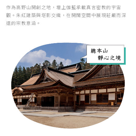
作為高野山開創之地，壇上伽藍承載真言密教的宇宙
觀。朱紅建築與塔影交織，在開闊空間中展現莊嚴而深
遠的宗教意涵。