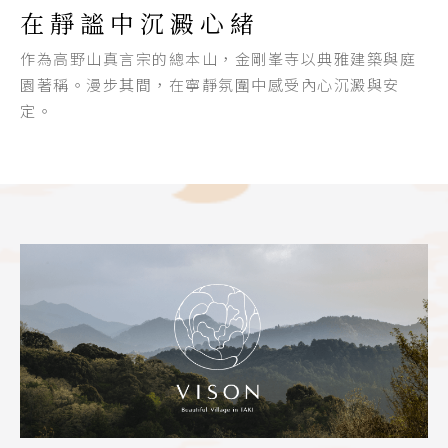
在靜謐中沉澱心緒
作為高野山真言宗的總本山，金剛峯寺以典雅建築與庭
園著稱。漫步其間，在寧靜氛圍中感受內心沉澱與安
定。