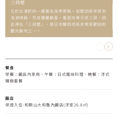
三段壁
位於白濱町的一處著名海岸景點。岩壁因長年受到
海浪侵蝕，形成層層斷面，看起來像分成三段，因
此得名「三段壁」，是日本關西地區非常受歡迎的
觀光勝地之一。
餐食
早餐：飯店內享用、午餐：日式風味料理、晚餐：洋式
精緻套餐
飯店
保證入住-和歌山大和魯內飯店(洋室26.8㎡)