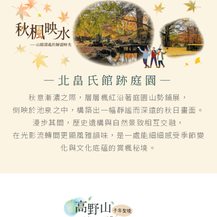
—北畠氏館跡庭園—
秋意漸濃之際，層層楓紅沿著庭園山勢鋪展，
倒映於池泉之中，構築出一幅靜謐而深遠的秋日畫面。
漫步其間，歷史遺構與自然景致相互交融，
在光影流轉間更顯風雅韻味，是一處能細細感受季節變
化與文化底蘊的賞楓秘境。