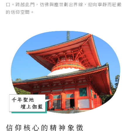
口。跨越此門，彷彿與塵世劃出界線，迎向寧靜而莊嚴
的信仰空間。
信仰核心的精神象徵