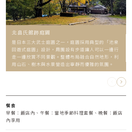
北畠氏館跡庭園
是日本三大武士庭園之一，庭園採用典型的「池泉
回遊式庭園」設計，周圍設有步道讓人可以一邊行
走一邊欣賞不同景觀。整體布局融合自然地形，利
用山石、樹木與水景營造出寧靜而優雅的氛圍。
餐食
早餐：飯店內、午餐：當地季節料理套餐、晚餐：飯店
內享用