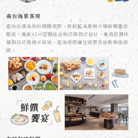
高台海景客房
面向白濱海岸的開闊視野，將蔚藍海景與夕陽餘暉盡收
眼底，寬敞42㎡空間結合和式與西式設計，兼具舒適床
鋪與日式榻榻米區域，面海視野讓住宿更添放鬆與度假
感。