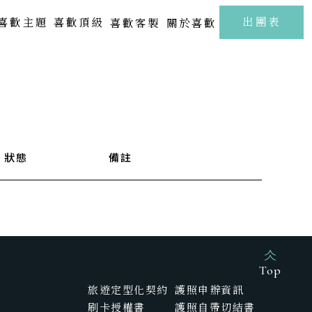
至
出團表
喜歡主題
喜歡頂級
喜歡客製
關於喜歡
北海道 | 札幌 · 小樽 · 洞爺湖
Kamakura
FUJI
東北 | 青森 · 山形 · 岩手
關東 | 東京 · 輕井澤 · 箱根
中部 | 北陸・新潟・長野
狀態
備註
關西 | 大阪 · 京都 · 神戶
四國 | 高知 · 愛媛 · 瀨戶內海
中國 | 山口· 廣島 · 鳥取
新春海街漫旅．古都鎌倉江之浦5日
樂聲飛揚駿河灣．靜岡溫泉雅宿6日
九州 | 佐賀 · 熊本 · 鹿兒島
Top
旅遊定型化契約
護照申辦資訊
SAGA
刷卡授權書
護照自帶切結書