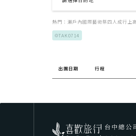
請選擇目的地
Explore your trip
熱門：
瀨戶內國際藝術祭
四人成行
上
TAK0714
出團日期
行程
台中總公