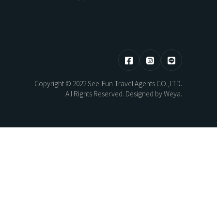
HOKKAIDO
東部 | 花蓮 · 台東
Copyright © 2022 See-Fun Travel Agents CO.,LTD.
熊本煥活．漫步佐賀之旅5日
北海道望樓連泊．湖光共生自然極境5
All Rights Reserved. Designed by
Weya
.
日
AYAMI
New Year