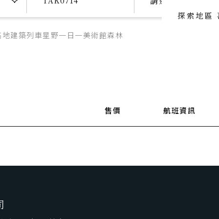
請選擇日期
探索地區
高地
建築
列車
星野
一日一美術館
森林
喜歡主題
喜歡頂級
SeeFun Topic
luxury travel
喜歡日本
SeeFun Japan
售價
航班資訊
司