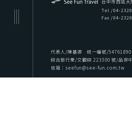
台中市西區大隆路
Tel
/
04-232
Fax
/
04-232
代表人/陳基源 統一編號/54761890
綜合旅行業/交觀綜 223300 號/品保中字
信箱：seefun@see-fun.com.tw