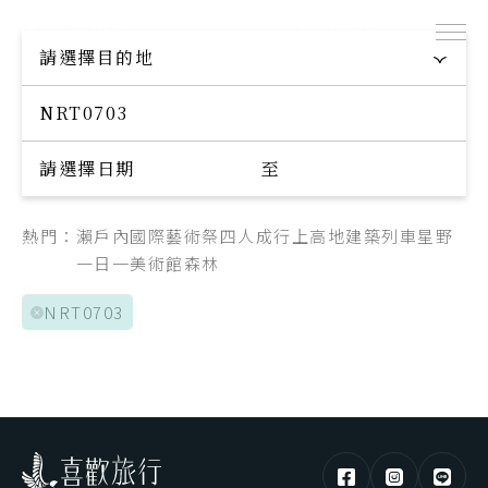
出團表
探索專屬您的旅程
請選擇目的地
Explore your trip
請選擇日期
至
熱門：
瀨戶內國際藝術祭
四人成行
上高地
建築
列車
星野
一日一美術館
森林
NRT0703