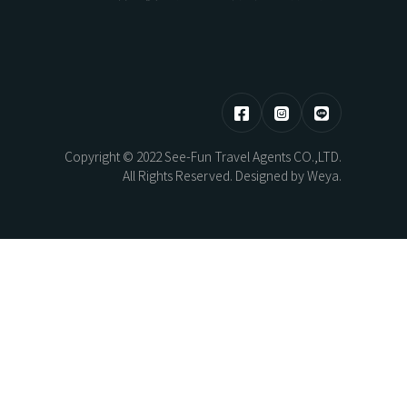
HOKKAIDO
東部 | 花蓮 · 台東
Copyright © 2022 See-Fun Travel Agents CO.,LTD.
熊本煥活．漫步佐賀之旅5日
北海道望樓連泊．湖光共生自然極境5
All Rights Reserved. Designed by
Weya
.
日
AYAMI
New Year