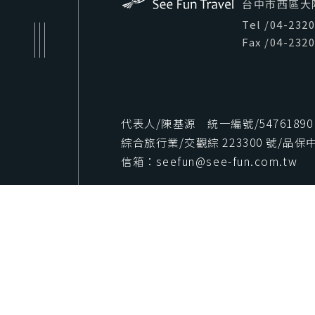
台中市西區大隆路
Tel
/
04-232
Fax
/
04-232
代表人/陳基源 統一編號/54761890
綜合旅行業/交觀綜 223300 號/品保中字
信箱：seefun@see-fun.com.tw