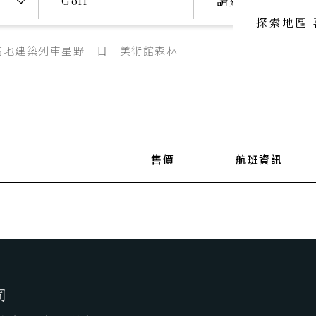
請選擇日期
探索地區
高地
建築
列車
星野
一日一美術館
森林
喜歡主題
喜歡頂級
SeeFun Topic
luxury travel
喜歡日本
SeeFun Japan
售價
航班資訊
司