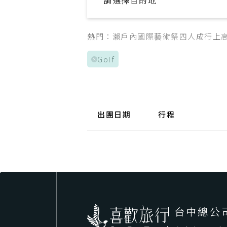
請選擇目的地
Explore your trip
熱門：
瀨戶內國際藝術祭
四人成行
上
Golf
出團日期
行程
台中總公