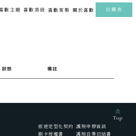
至
出團表
喜歡主題
喜歡頂級
喜歡客製
關於喜歡
北海道 | 札幌 · 小樽 · 洞爺湖
Kamakura
FUJI
東北 | 青森 · 山形 · 岩手
關東 | 東京 · 輕井澤 · 箱根
中部 | 北陸・新潟・長野
狀態
備註
關西 | 大阪 · 京都 · 神戶
四國 | 高知 · 愛媛 · 瀨戶內海
中國 | 山口· 廣島 · 鳥取
新春海街漫旅．古都鎌倉江之浦5日
樂聲飛揚駿河灣．靜岡溫泉雅宿6日
九州 | 佐賀 · 熊本 · 鹿兒島
Top
旅遊定型化契約
護照申辦資訊
SAGA
刷卡授權書
護照自帶切結書