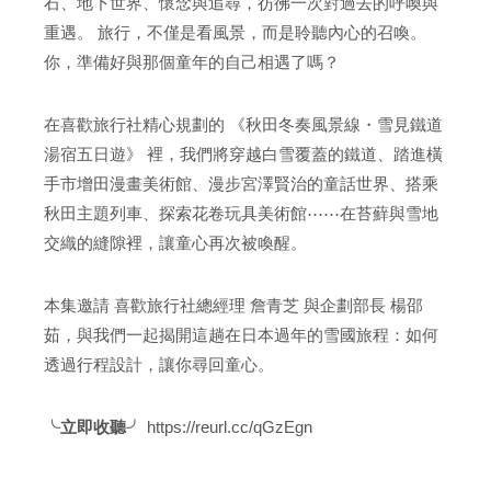
石、地下世界、懷念與追尋，彷彿一次對過去的呼喚與
重遇。 旅行，不僅是看風景，而是聆聽內心的召喚。
你，準備好與那個童年的自己相遇了嗎？
在喜歡旅行社精心規劃的 《秋田冬奏風景線・雪見鐵道
湯宿五日遊》 裡，我們將穿越白雪覆蓋的鐵道、踏進橫
手市增田漫畫美術館、漫步宮澤賢治的童話世界、搭乘
秋田主題列車、探索花卷玩具美術館⋯⋯在苔蘚與雪地
交織的縫隙裡，讓童心再次被喚醒。
本集邀請 喜歡旅行社總經理 詹青芝 與企劃部長 楊邵
茹，與我們一起揭開這趟在日本過年的雪國旅程：如何
透過行程設計，讓你尋回童心。
╰立即收聽╯
https://reurl.cc/qGzEgn