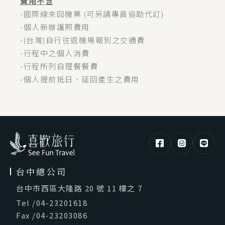
費用不含
-國際線來回機票 (可另請專員協助代訂)
-個人新辦護照費用
-(台灣)自行往返機場報到之交通費
-行程中之個人消費
-行程所列自理餐餐費
-個人提前抵日、延回產生之費用
台中總公司
台中市西區大隆路 20 號 11 樓之 7
Tel
/
04-23201618
Fax
/
04-23203086