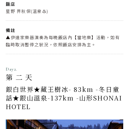
飯店
星野 界秋保(溫泉♨️)
備註
▲伊達家樂器演奏為每晚飯店內【當地樂】活動，如有
臨時取消暫停之狀況，依照飯店安排為主。
Day2.
第二天
銀白世界★藏王樹冰- 83km -冬日童
話★銀山溫泉-137km -山形SHONAI
HOTEL