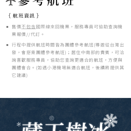
｛ 航班資訊 ｝
售價
不包含
國際線來回機票，服務專員可協助查詢機
票報價//代訂。
行程中提供航班時間皆為團體參考航班(導遊從台灣出
發，會搭乘團體參考航班)；居住中南部的貴賓，可洽
詢喜歡服務專員，協助您查詢更適合的航班，方便與
團體會合。(如遇小港機場無適合航班，後續將提供其
它建議)