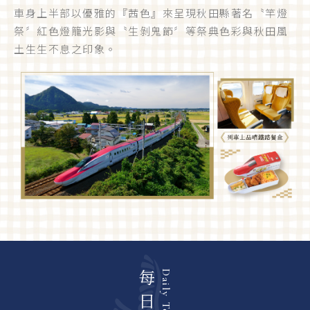
車身上半部以優雅的『茜色』來呈現秋田縣著名〝竿燈
祭〞紅色燈籠光影與〝生剝鬼節〞等祭典色彩與秋田風
土生生不息之印象。
Daily Tour