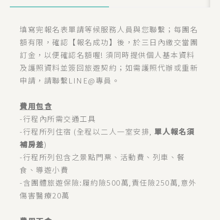
填寫完報名表單請等候服務人員與您聯繫；每團名
額有限，確認【報名成功】後，於三日內繳交當團
訂金，以便確認名額喔! 須同時提供個人基本資料
及護照資料並簽回旅遊契約；如需護照代辦或重新
申請，請聯繫LINE@專員。
費用包含
-行程內所需交通工具
-行程所列住宿 (全程以二人一室安排,
單人報名須
補房差
)
-行程所列包含之景點門票、活動費、列車、餐
食、導遊小費
-含團體旅遊保險:履約險500萬,責任險250萬,意外
傷害醫療20萬