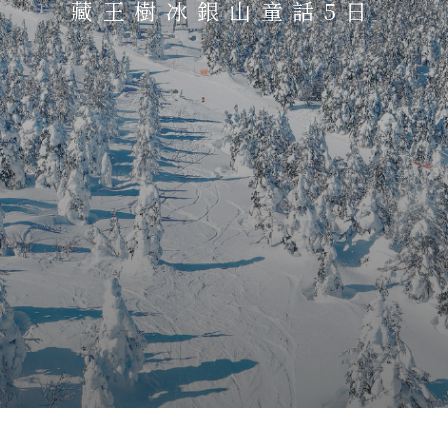
藏王樹冰銀山童話5日