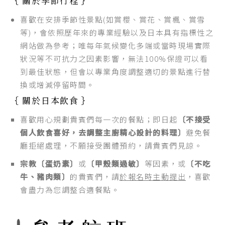
｛ 關於季節行程 ｝
喜歡在安排季節性景點(如賞櫻、賞花、賞楓、賞雪
等)，會依照歷年來的專業經驗以及日本具有指標性之
網站做為參考；唯每年氣候變化多端或當時現場實際
狀況等不可抗力之因素影響，無法100%保證可以看
到最佳狀態，但會以專業角度調整適切的景點進行替
換或增減停留時間。
｛ 關於日本飲食 ｝
喜歡用心規劃貴賓們每一次的餐點；即日起
〔不接受
個人飲食喜好，去調整主廚精心設計的料理〕
避免餐
廳拒絕處理，不願接受團體預約，請貴賓們見諒。
宗教〔蛋奶素〕
或
〔甲殼類過敏〕
等因素，或
〔不吃
牛、豬肉類〕
的貴賓們，請
於報名時主動提出
，喜歡
會盡力為您調整合適餐點。