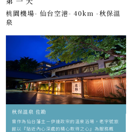
第一天
桃園機場- 仙台空港- 40km -秋保溫
泉
秋保溫泉 佐勘
曾作為仙台藩主－伊達政宗的溫泉浴場，老字號旅
館以『貼近內心深處的精心款待之心』為服務概