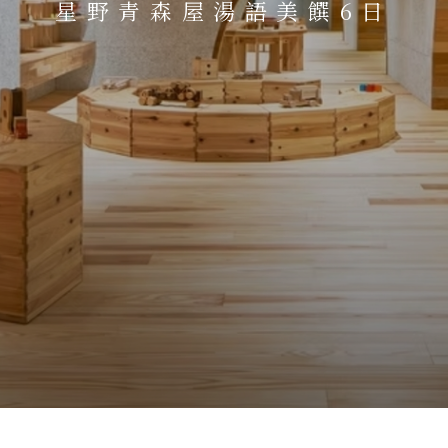
星野青森屋湯語美饌6日