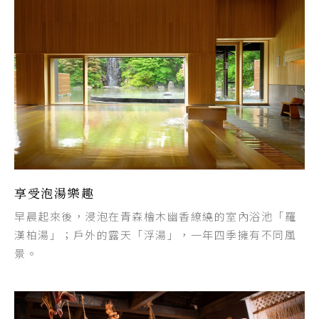
享受泡湯樂趣
早晨起來後，浸泡在青森檜木幽香繚繞的室內浴池「羅
漢柏湯」；戶外的露天「浮湯」，一年四季擁有不同風
景。