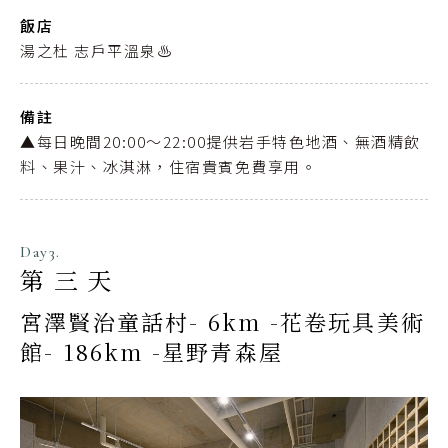
飯店
湯之杜 志戶平溫泉♨️
備註
▲每日晚間20:00〜22:00提供岩手特色地酒、無酒精飲
料、果汁、冰淇淋，住宿貴賓免費享用。
Day3.
第三天
宮澤賢治童話村- 6km -花卷玩具美術
館- 186km -星野青森屋