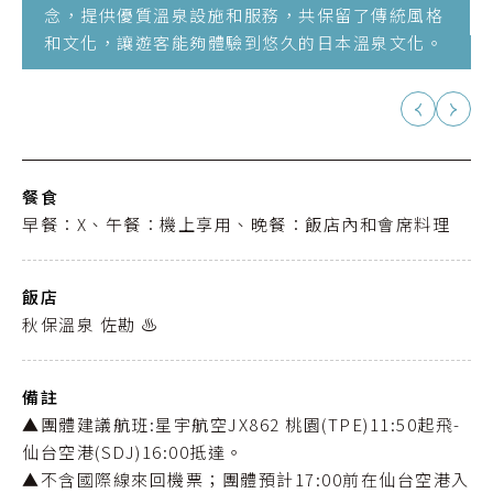
念，提供優質溫泉設施和服務，共保留了傳統風格
和文化，讓遊客能夠體驗到悠久的日本溫泉文化。
餐食
早餐：X、午餐：機上享用、晚餐：飯店內和會席料理
飯店
秋保溫泉 佐勘 ♨️
備註
▲團體建議航班:星宇航空JX862 桃園(TPE)11:50起飛-
仙台空港(SDJ)16:00抵達。
▲不含國際線來回機票；團體預計17:00前在仙台空港入