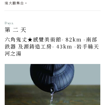
境大廳集合。
Day2.
第二天
六角鬼丈★感覺美術館- 82km -南部
鉄器 及源鋳造工房- 43km -岩手縣天
河之湯