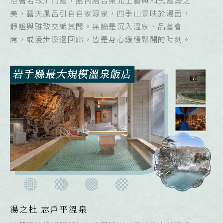
沿著名取川而建，館內結合東北工藝與和式建築之
美，露天風呂引自自家源泉，四季山景映於湯面，
靜謐與雅致交織其間。無論是沉入溫泉、品嘗會
席，或漫步溪邊回廊，皆是身心緩緩鬆開的時刻。
湯之杜 志戶平溫泉