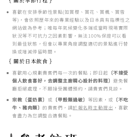
｛ 關於季節行程 ｝
喜歡在安排季節性景點(如賞櫻、賞花、賞楓、賞雪
等)，會依照歷年來的專業經驗以及日本具有指標性之
網站做為參考；唯每年氣候變化多端或當時現場實際
狀況等不可抗力之因素影響，無法100%保證可以看
到最佳狀態，但會以專業角度調整適切的景點進行替
換或增減停留時間。
｛ 關於日本飲食 ｝
喜歡用心規劃貴賓們每一次的餐點；即日起
〔不接受
個人飲食喜好，去調整主廚精心設計的料理〕
避免餐
廳拒絕處理，不願接受團體預約，請貴賓們見諒。
宗教〔蛋奶素〕
或
〔甲殼類過敏〕
等因素，或
〔不吃
牛、豬肉類〕
的貴賓們，請
於報名時主動提出
，喜歡
會盡力為您調整合適餐點。