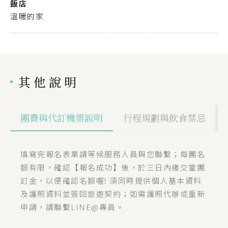
飯店
溫暖的家
其他說明
團費與代訂機票說明
行程規劃與飲食禁忌
填寫完報名表單請等候服務人員與您聯繫；每團名
額有限，確認【報名成功】後，於三日內繳交當團
訂金，以便確認名額喔! 須同時提供個人基本資料
及護照資料並簽回旅遊契約；如需護照代辦或重新
申請，請聯繫LINE@專員。