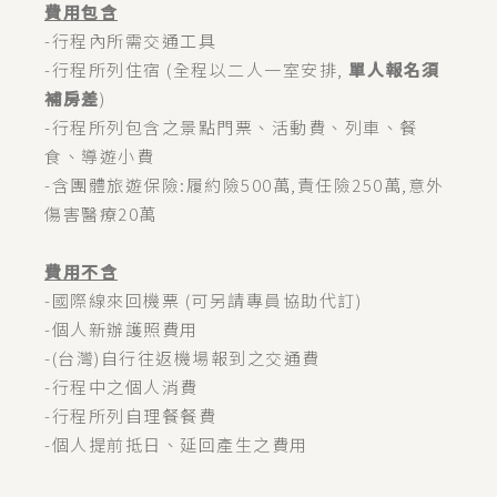
費用包含
-行程內所需交通工具
-行程所列住宿 (全程以二人一室安排,
單人報名須
補房差
)
-行程所列包含之景點門票、活動費、列車、餐
食、導遊小費
-含團體旅遊保險:履約險500萬,責任險250萬,意外
傷害醫療20萬
費用不含
-國際線來回機票 (可另請專員協助代訂)
-個人新辦護照費用
-(台灣)自行往返機場報到之交通費
-行程中之個人消費
-行程所列自理餐餐費
-個人提前抵日、延回產生之費用