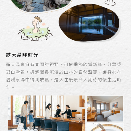
露天湯畔時光
露天溫泉擁有寬闊的視野，可依季節欣賞新綠、紅葉或
銀白雪景。邊泡湯邊沉浸於山林的自然聲響，讓身心在
溫暖泉湯中得到放鬆，是入住後最令人期待的慢生活時
刻。