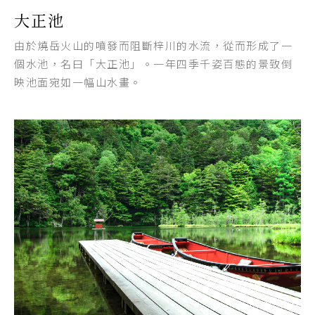
大正池
由於燒岳火山的噴發而阻斷梓川的水流，從而形成了一
個水池，名曰「大正池」。一年四季千姿百態的景致倒
映池面宛如一幅山水畫。