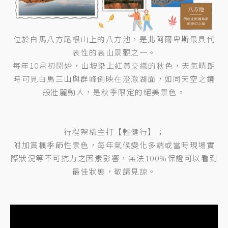
位於白馬八方尾根山上的八方池，是北阿爾卑斯最具代
表性的高山景觀之一。
每年10月初開始，山坡染上紅黃交織的秋色，天氣晴朗
時可見白馬三山與群峰倒映在澄澈湖面，如同天空之鏡
般壯麗動人，是秋季限定的絕美景色。
行程架構主打【輕健行】；
附加賞楓季節性景色，每年氣候變化多端或當時現場實
際狀況等不可抗力之因素影響，無法100%保證可以看到
最佳狀態，敬請見諒。