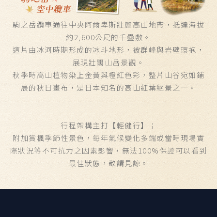
駒之岳纜車通往中央阿爾卑斯壯麗高山地帶，抵達海拔
約2,600公尺的千疊敷。
這片由冰河時期形成的冰斗地形，被群峰與岩壁環抱，
展現壯闊山岳景觀。
秋季時高山植物染上金黃與橙紅色彩，整片山谷宛如鋪
展的秋日畫布，是日本知名的高山紅葉絕景之一。
行程架構主打【輕健行】；
附加賞楓季節性景色，每年氣候變化多端或當時現場實
際狀況等不可抗力之因素影響，無法100%保證可以看到
最佳狀態，敬請見諒。