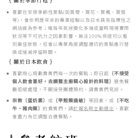
｛ 關於季節行程 ｝
喜歡在安排季節性景點(如賞櫻、賞花、賞楓、賞雪
等)，會依照歷年來的專業經驗以及日本具有指標性之
網站做為參考；唯每年氣候變化多端或當時現場實際
狀況等不可抗力之因素影響，無法100%保證可以看
到最佳狀態，但會以專業角度調整適切的景點進行替
換或增減停留時間。
｛ 關於日本飲食 ｝
喜歡用心規劃貴賓們每一次的餐點；即日起
〔不接受
個人飲食喜好，去調整主廚精心設計的料理〕
避免餐
廳拒絕處理，不願接受團體預約，請貴賓們見諒。
宗教〔蛋奶素〕
或
〔甲殼類過敏〕
等因素，或
〔不吃
牛、豬肉類〕
的貴賓們，請
於報名時主動提出
，喜歡
會盡力為您調整合適餐點。