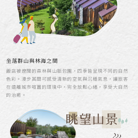
坐落群山與林海之間
飯店被遼闊的森林與山脈包圍，四季皆呈現不同的自然
色彩。漫步其間可感受清新的空氣與沉穩氣息，讓旅客
在遠離城市喧囂的環境中，完全放鬆心緒，享受大自然
的治癒。