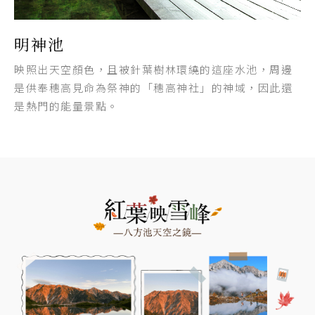
明神池
映照出天空顏色，且被針葉樹林環繞的這座水池，周邊
是供奉穗高見命為祭神的「穗高神社」的神域，因此還
是熱門的能量景點。