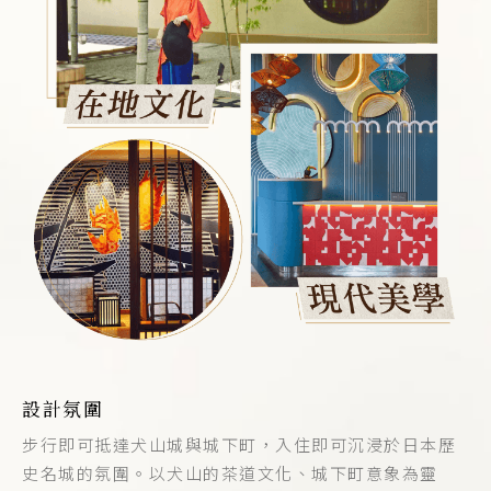
設計氛圍
步行即可抵達犬山城與城下町，入住即可沉浸於日本歷
史名城的氛圍。以犬山的茶道文化、城下町意象為靈