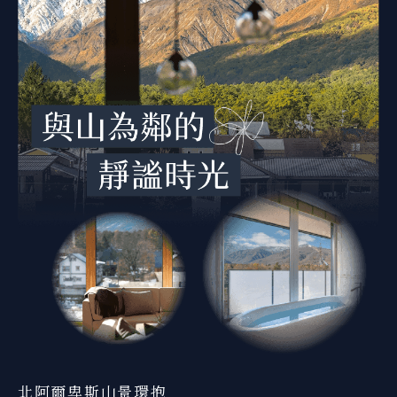
北阿爾卑斯山景環抱