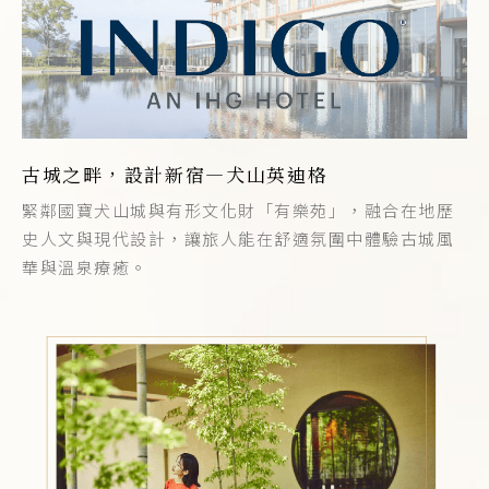
古城之畔，設計新宿—犬山英迪格
緊鄰國寶犬山城與有形文化財「有樂苑」，融合在地歷
史人文與現代設計，讓旅人能在舒適氛圍中體驗古城風
華與溫泉療癒。