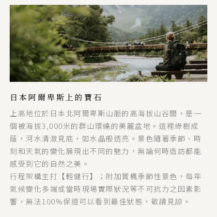
日本阿爾卑斯上的寶石
上高地位於日本北阿爾卑斯山脈的高海拔山谷間，是一
個被海拔3,000米的群山環繞的美麗盆地。這裡綠樹成
蔭，河水清澈見底，如水晶般透亮。景色隨著季節、時
刻和天氣的變化展現出不同的魅力，無論何時造訪都能
感受到它的自然之美。
行程架構主打【輕健行】；附加賞楓季節性景色，每年
氣候變化多端或當時現場實際狀況等不可抗力之因素影
響，無法100%保證可以看到最佳狀態，敬請見諒。