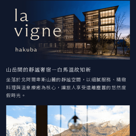
山岳間的靜謐奢宿—白馬溫故知新
坐落於北阿爾卑斯山麓的靜謐空間，以細膩服務、精緻
料理與溫泉療癒為核心，讓旅人享受遠離塵囂的悠然度
假時光。