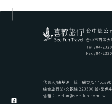
台中總公
台中市西區大隆路
Tel
/
04-232
Fax
/
04-232
代表人/陳基源 統一編號/54761890
綜合旅行業/交觀綜 223300 號/品保中字
信箱：seefun@see-fun.com.tw