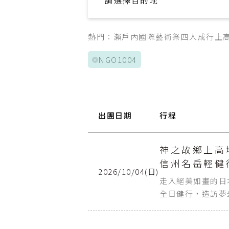
請選擇目的地
Explore your trip
熱門：
瀨戶內國際藝術祭
四人成行
上
NGO1004
出團日期
航班日
行程
起點
Day 1
桃園機場
神之故鄉上高
信州名岳輕健
2026/10/04(日)
Day 6
中部国際空
走入絕美如畫的日
全日健行，造訪夢
斯，在大自然的稜