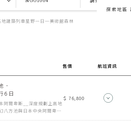
請選擇日期
探索地區
高地
建築
列車
星野
一日一美術館
森林
喜歡主題
喜歡頂級
SeeFun Topic
luxury travel
喜歡日本
SeeFun Japan
迄點
航空公司
售價
航班資訊
航班編
中部国際空港
中華航空
CI154
地．
行6日
＄ 76,800
港
桃園機場
中華航空
CI155
本阿爾卑斯__深度規劃上高地
幻八方池與日本中央阿爾卑
線，找回靈魂的節奏。