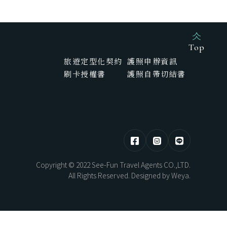
HOKKAIDO
東部 | 花蓮 · 台東
Top
旅遊定型化契約
護照申辦資訊
刷卡授權書
護照自帶切結書
熊本煥活．漫步佐賀之旅5日
北海道望樓連泊．湖光共生自然極境5
日
AYAMI
New Year
Copyright © 2022 See-Fun Travel Agents CO.,LTD.
All Rights Reserved. Designed by
Weya
.