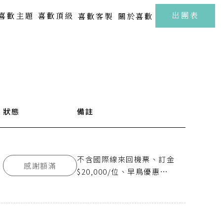
至
出團表
喜歡主題
喜歡頂級
喜歡客製
關於喜歡
北海道 | 札幌 · 小樽 · 洞爺湖
Kamakura
FUJI
東北 | 青森 · 山形 · 岩手
關東 | 東京 · 輕井澤 · 箱根
中部 | 北陸・新潟・長野
號
狀態
出發時間
備註
抵達時間
關西 | 大阪 · 京都 · 神戶
07:30
11:20
四國 | 高知 · 愛媛 · 瀨戶內海
中國 | 山口· 廣島 · 鳥取
不含國際線來回機票、訂金
感謝額滿
新春海街漫旅．古都鎌倉江之浦5日
樂聲飛揚駿河灣．靜岡溫泉雅宿6日
12:20
14:30
九州 | 佐賀 · 熊本 · 鹿兒島
$20,000/位、早鳥優惠
$1,500/位，單人報名須補
房差$26,800
SAGA