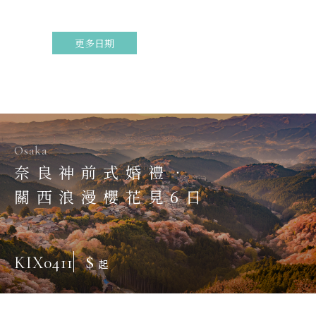
更多日期
Osaka
奈良神前式婚禮．
關西浪漫櫻花見6日
$
KIX0411
起