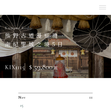
出團表
喜歡日本
關西 | 大阪 · 京都 · 神戶
Kumano Kodo
熊野古道漫巡禮．
南紀聖域之境5日
$ 59,800
KIX1115
起
11
Nov
15