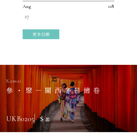
08
Aug
27
更多日期
Kansai
參・聚—關西冬日繪卷
$
UKB0205
起