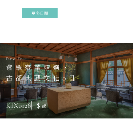
更多日期
New Year
紫翠豪華精選．
古都典藏文化5日
$
KIX0128
起