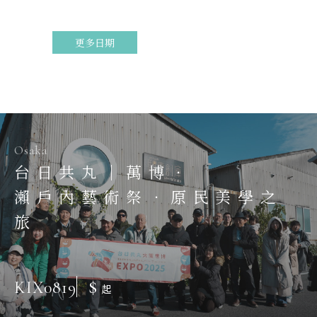
更多日期
Osaka
台日共丸｜萬博．
瀨戶內藝術祭．原民美學之
旅
$
KIX0819
起