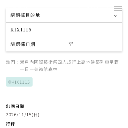
出團表
探索專屬您的旅程
請選擇目的地
Explore your trip
Day 1
航班日
請選擇日期
至
桃園機場
起點
中部国際空港
迄點
熱門：
瀨戶內國際藝術祭
四人成行
上高地
建築
列車
星野
中華航空
航空公司
一日一美術館
森林
CI154
航班編號
KIX1115
07:35
出發時間
11:05
抵達時間
出團日期
2026/11/15(日)
Day 5
航班日
行程