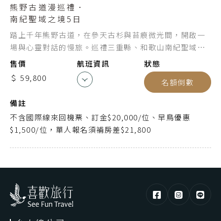
熊野古道漫巡禮．
關西空港
起點
南紀聖域之境5日
桃園機場
迄點
踏上千年熊野古道，在參天古杉與苔痕微光間，開啟一
場與心靈對話的慢旅。巡禮三重縣、和歌山南紀聖域，
中華航空
航空公司
感受神靈棲宿的靜謐底蘊。
售價
航班資訊
狀態
CI173
航班編號
＄ 59,800
名額倒數
19:00
出發時間
備註
21:15
抵達時間
不含國際線來回機票、訂金$20,000/位、早鳥優惠
$1,500/位，單人報名須補房差$21,800