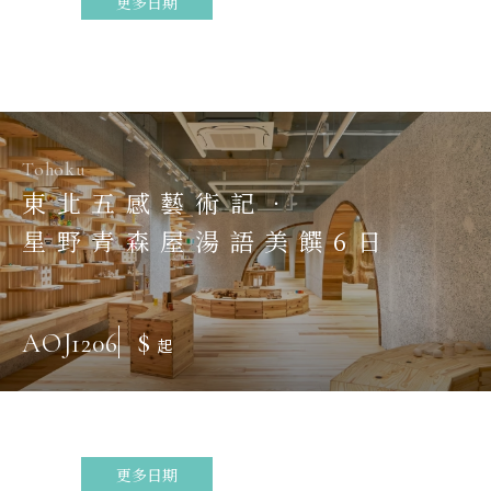
更多日期
Tohoku
東北五感藝術記．
星野青森屋湯語美饌6日
$
AOJ1206
起
更多日期