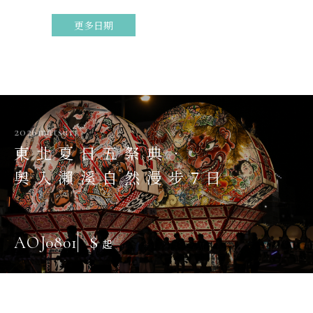
更多日期
2026matsuri
東北夏日五祭典．
奧入瀨溪自然漫步7日
$
AOJ0801
起