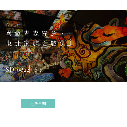
Aomori
喜歡青森綠意．
東北家族之旅6日
$
SDJ0822
起
更多日期