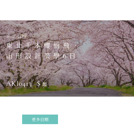
東北賞櫻
東北千本櫻紛飛．
山形設計美學6日
$
AKI0413
起
更多日期