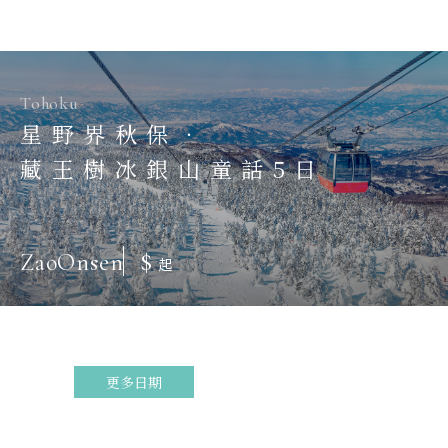
Tohoku
星野界秋保．
藏王樹冰銀山童話5日
$
ZaoOnsen
起
更多日期