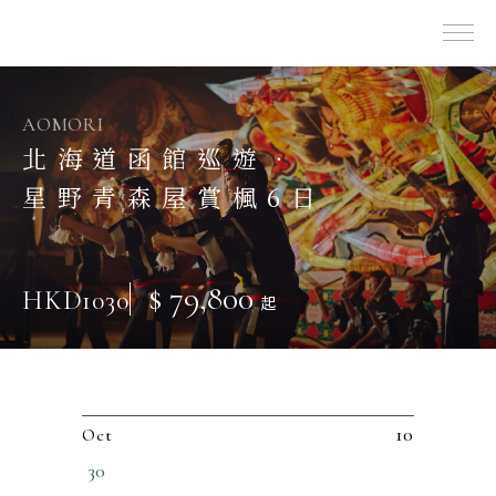
出團表
喜歡日本
東北 | 青森 · 山形 · 岩手
AOMORI
北海道函館巡遊．
星野青森屋賞楓6日
$ 79,800
HKD1030
起
10
Oct
30