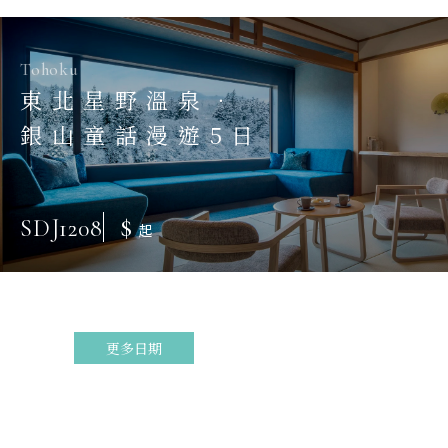
Tohoku
東北星野溫泉．
銀山童話漫遊5日
$
SDJ1208
起
更多日期