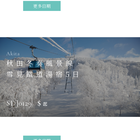
更多日期
Akita
秋田冬奏風景線．
雪見鐵道湯宿5日
$
SDJ0129
起