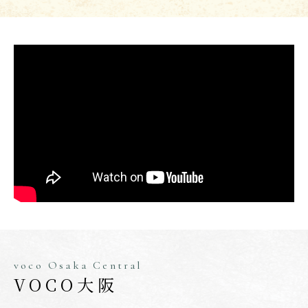
voco Osaka Central
VOCO大阪