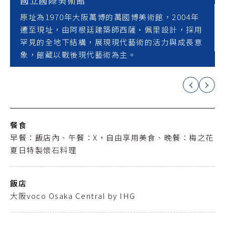
國立國際美術館
原址為1970年大阪萬博的萬國博美術館，​2004年
遷至現址，由阿根廷建築師西薩·佩里設計，採用
罕見的全地下結構，展現現代藝術的活力與成長意
象，館藏以戰後現代藝術為主。
餐食
早餐：飯店內、午餐：X，自由享用美食、晚餐：梅之花
夏日特製懷石料理
飯店
大阪voco Osaka Central by IHG