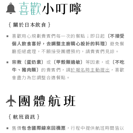
｛ 關於日本飲食 ｝
喜歡用心規劃貴賓們每一次的餐點；即日起
〔不接受
個人飲食喜好，去調整主廚精心設計的料理〕
避免餐
廳拒絕處理，不願接受團體預約，請貴賓們見諒。
宗教〔蛋奶素〕
或
〔甲殼類過敏〕
等因素，或
〔不吃
牛、豬肉類〕
的貴賓們，請
於報名時主動提出
，喜歡
會盡力為您調整合適餐點。
｛ 航班資訊 ｝
售價
包含國際線來回機票
，行程中提供航班時間皆以