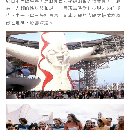
於日本大阪舉辦，是亞洲首次舉辦的世界博覽會。主題
建築外觀以黑色立方體構成，極具現代感。館藏涵蓋20
為大正時代建築經典，由市民捐資興建，象徵公共參與
由實業家藤田傳三郎創立，收藏日本國寶與重要文化財
為「人類的進步與和諧」，展現當時對科技與未來的期
世紀以來的日本與西方現代藝術，融合建築、設計與都
與都市文化成熟。建築融合文藝復興與巴洛克風格，擁
逾千件。館藏涵蓋茶道具、書畫與佛教藝術，展現東方
待。由丹下健三設計會場，岡本太郎的太陽之塔成為象
市美學，是大阪新興的藝文地標。
有彩繪天花與圓頂玻璃天窗，作為中之島文化象徵。
美學精髓。經翻新後結合現代建築語彙，呈現靜謐而深
徵性地標，影響深遠。
遠的藝術體驗空間。