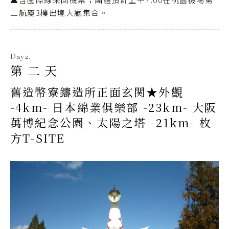
二航廈3樓出境大廳集合。
Day2.
第二天
舊造幣寮鑄造所正面玄関★外觀
-4km- 日本綿業俱樂部 -23km- 大阪
萬博紀念公園、太陽之塔 -21km- 枚
方T-SITE