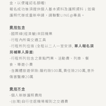
金，以便確認名額喔!
報名成功後須提供個人基本資料及護照資料；如需
護照代辦或重新申請，請聯繫LINE@專員。
費用包含
-國際線(經濟艙)來回機票
-行程內所需交通工具
-行程所列住宿 (全程以二人一室安排,
單人報名須
另補單人房差
)
-行程所列包含之景點門票、活動費、列車、餐
食、導遊小費
-含團體旅遊保險:履約險500萬,責任險250萬,意外
傷害醫療20萬
費用不含
-個人新辦護照費用
-(台灣)自行往返機場報到之交通費