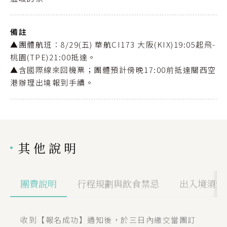
備註
▲團體航班：8/29(五) 華航CI173 大阪(KIX)19:05起飛-
桃園(TPE)21:00抵達。
▲含國際線來回機票；團體預計傍晚17:00前抵達關西空
港辦理出境報到手續。
其他說明
團費說明
行程規劃與飲食禁忌
出入境須知
收到【報名成功】通知後，於三日內繳交當團訂