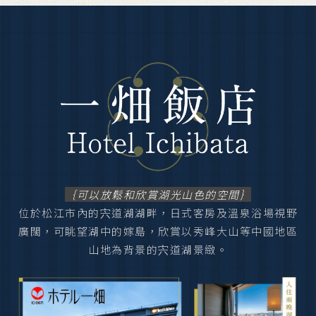
｛可以放鬆和欣賞湖光山色的空間｝
位於松江市內的宍道湖湖畔，日式客房及溫泉浴場視野
廣闊，可眺望湖中的嫁島，欣賞以秀峰大山等中國地區
山地為背景的宍道湖景緻。