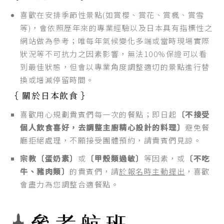
喜歡在安排季節性景點(如賞櫻、賞花、賞楓、賞雪
等)，會依照歷年來的專業經驗以及日本具有指標性之
網站做為參考；唯每年氣候變化多端或當時現場實際
狀況等不可抗力之因素影響，無法100%保證可以看
到最佳狀態，但會以專業角度調整適切的景點進行替
換或增減停留時間。
｛ 關於日本飲食 ｝
喜歡用心規劃貴賓們每一次的餐點；即日起
〔不接受
個人飲食喜好，去調整主廚精心設計的料理〕
避免餐
廳拒絕處理，不願接受團體預約，請貴賓們見諒。
宗教〔蛋奶素〕
或
〔甲殼類過敏〕
等因素，或
〔不吃
牛、豬肉類〕
的貴賓們，請
於報名時主動提出
，喜歡
會盡力為您調整合適餐點。