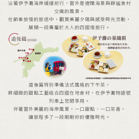
沿著伊予灘海岸緩緩前行，窗外是遼闊海景與靜謐漁村
交織的風景。
在節奏放慢的旅途中，觀賞美麗夕陽與感受時光流動，
展開一段專屬於大人的四國慢旅行。
道後篇特別準備法式風格的下午茶，
將細緻的甜點工藝結合四國在地食材，在伊予灘物語號
列車上悠閒享用。
伴著窗外美麗的海岸風景，一口甜點、一口茶香，
讓旅程多了一段剛剛好的優雅時光。