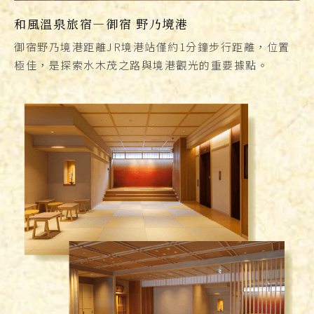
和風溫泉旅宿—御宿 野乃境港
御宿野乃境港距離JR境港站僅約1分鐘步行距離，位置
極佳，是探索水木茂之路與境港觀光的重要據點。