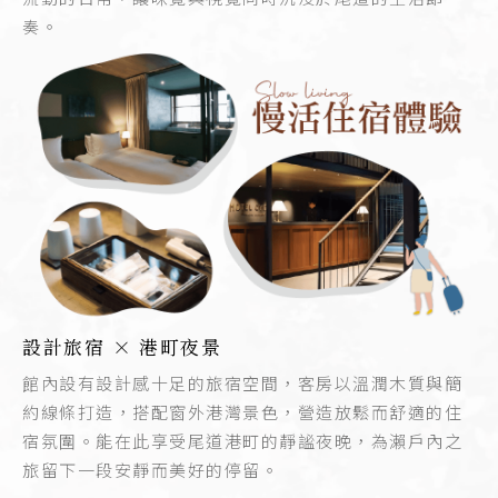
奏。
設計旅宿 × 港町夜景
館內設有設計感十足的旅宿空間，客房以溫潤木質與簡
約線條打造，搭配窗外港灣景色，營造放鬆而舒適的住
宿氛圍。能在此享受尾道港町的靜謐夜晚，為瀨戶內之
旅留下一段安靜而美好的停留。