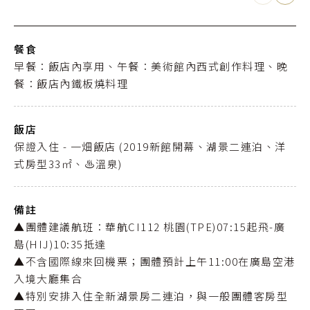
餐食
早餐：飯店內享用、午餐：美術館內西式創作料理、晚
餐：飯店內鐵板燒料理
飯店
保證入住 - 一畑飯店 (2019新館開幕、湖景二連泊、洋
式房型33㎡、♨️溫泉)
備註
▲團體建議航班：華航CI112 桃園(TPE)07:15起飛-廣
島(HIJ)10:35抵達
▲不含國際線來回機票；團體預計上午11:00在廣島空港
入境大廳集合
▲特別安排入住全新湖景房二連泊，與一般團體客房型