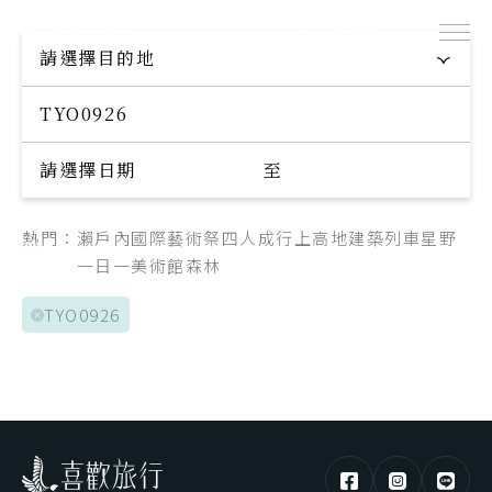
出團表
探索專屬您的旅程
請選擇目的地
Explore your trip
請選擇日期
至
熱門：
瀨戶內國際藝術祭
四人成行
上高地
建築
列車
星野
一日一美術館
森林
TYO0926