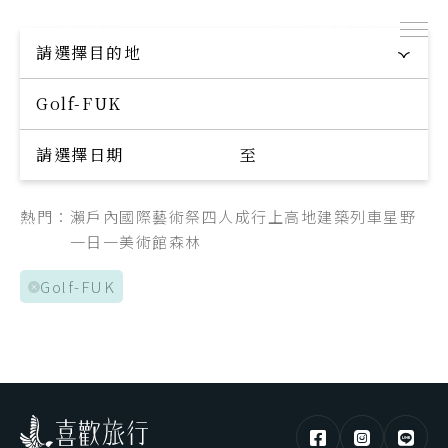
出團表
探索專屬您的旅程
請選擇目的地
Explore your trip
請選擇日期
至
熱門：
瀨戶內國際藝術祭
四人成行
上高地
建築
列車
星野
一日一美術館
森林
Golf-FUK