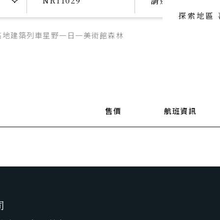
請選擇日期
探索地區
高地
建築
列車
星野
一日一美術館
森林
喜歡主題
喜歡頂級
SeeFun Topic
luxury travel
喜歡日本
SeeFun Japan
售價
航班資訊
司