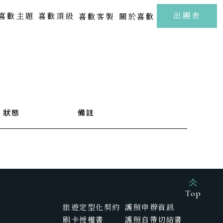
至
出團表
喜歡主題
喜歡頂級
喜歡客製
關於喜歡
北海道 | 札幌 · 小樽 · 洞爺湖
Kamakura
FUJI
東北 | 青森 · 山形 · 岩手
關東 | 東京 · 輕井澤 · 箱根
中部 | 北陸・新潟・長野
狀態
備註
關西 | 大阪 · 京都 · 神戶
四國 | 高知 · 愛媛 · 瀨戶內海
中國 | 山口· 廣島 · 鳥取
新春海街漫旅．古都鎌倉江之浦5日
樂聲飛揚駿河灣．靜岡溫泉雅宿6日
九州 | 佐賀 · 熊本 · 鹿兒島
Top
旅遊定型化契約
護照申辦資訊
SAGA
刷卡授權書
護照自帶切結書