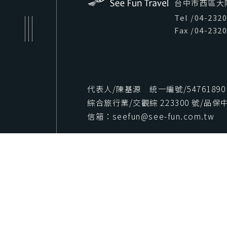
台中市西區大隆路
Tel
/
04-232
Fax
/
04-232
代表人/陳基源 統一編號/54761890
綜合旅行業/交觀綜 223300 號/品保中字
信箱：seefun@see-fun.com.tw