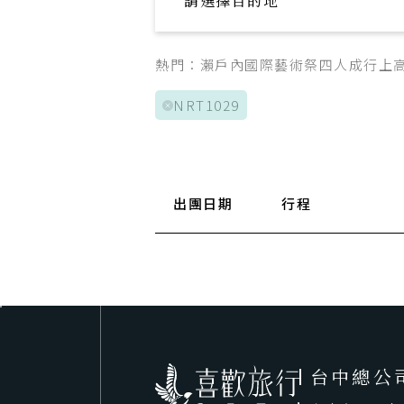
請選擇目的地
Explore your trip
熱門：
瀨戶內國際藝術祭
四人成行
上
NRT1029
出團日期
行程
台中總公