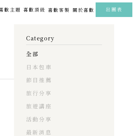
出團表
喜歡主題
喜歡頂級
喜歡客製
關於喜歡
北海道 | 札幌 · 小樽 · 洞爺湖
Category
Kamakura
FUJI
東北 | 青森 · 山形 · 岩手
全部
關東 | 東京 · 輕井澤 · 箱根
中部 | 北陸・新潟・長野
日本包車
關西 | 大阪 · 京都 · 神戶
節目推薦
四國 | 高知 · 愛媛 · 瀨戶內海
旅行分享
中國 | 山口· 廣島 · 鳥取
新春海街漫旅．古都鎌倉江之浦5日
樂聲飛揚駿河灣．靜岡溫泉雅宿6日
旅遊講座
九州 | 佐賀 · 熊本 · 鹿兒島
活動分享
SAGA
最新消息