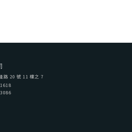
喜歡台灣
SeeFun Taiwan
司
 20 號 11 樓之 7
01618
03086