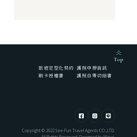
HOKKAIDO
東部 | 花蓮 · 台東
熊本煥活．漫步佐賀之旅5日
北海道望樓連泊．湖光共生自然極境5
Top
日
旅遊定型化契約
護照申辦資訊
刷卡授權書
護照自帶切結書
AYAMI
New Year
Copyright © 2022 See-Fun Travel Agents CO.,LTD.
All Rights Reserved. Designed by
Weya
.