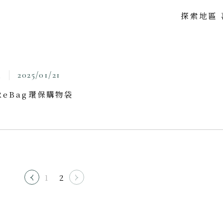
探索地區
2025/01/21
息
喜歡主題
喜歡頂級
SeeFun Topic
luxury travel
ReBag環保購物袋
喜歡日本
SeeFun Japan
1
2