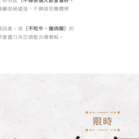
餐廳拒絕處理，不願接受團體預
等因素，或
〔不吃牛、豬肉類〕
的
歡會盡力為您調整合適餐點。