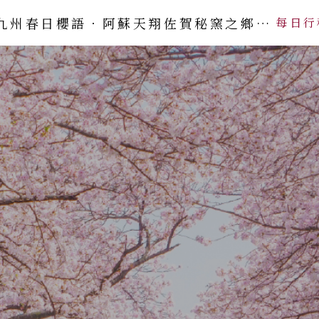
九州春日櫻語．阿蘇天翔佐賀秘窯之鄉5
每日行
日