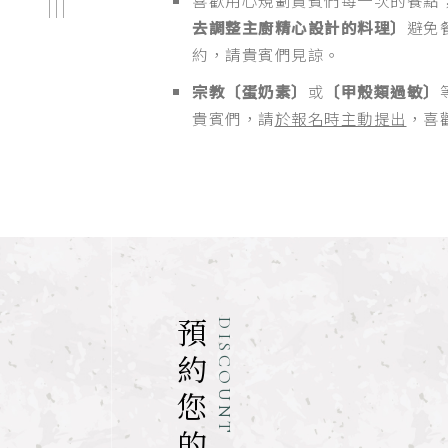
去調整主廚精心設計的料理〕
避免
約，請貴賓們見諒。
宗教〔蛋奶素〕
或
〔甲殼類過敏〕
貴賓們，請
於報名時主動提出
，喜
DISCOUNT