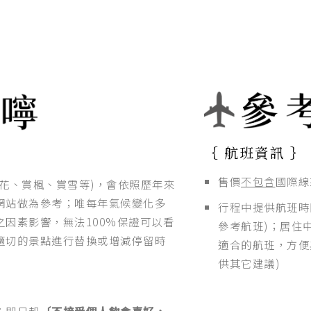
｛ 航班資訊 ｝
售價
不包含
國際線
花、賞楓、賞雪等)，會依照歷年來
網站做為參考；唯每年氣候變化多
行程中提供航班時
因素影響，無法100%保證可以看
參考航班)；居住
適切的景點進行替換或增減停留時
適合的航班，方便
供其它建議)
；即日起
〔不接受個人飲食喜好，