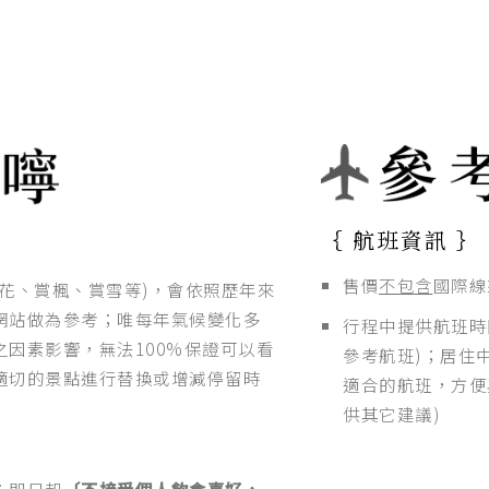
｛ 航班資訊 ｝
售價
不包含
國際線
花、賞楓、賞雪等)，會依照歷年來
網站做為參考；唯每年氣候變化多
行程中提供航班時
因素影響，無法100%保證可以看
參考航班)；居住
適切的景點進行替換或增減停留時
適合的航班，方便
供其它建議)
；即日起
〔不接受個人飲食喜好，