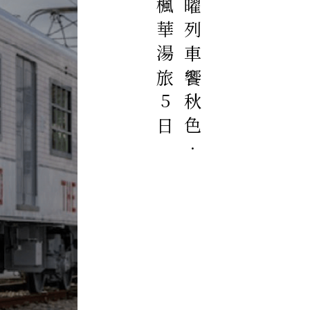
界別府楓華湯旅5日
九州金曜列車饗秋色．