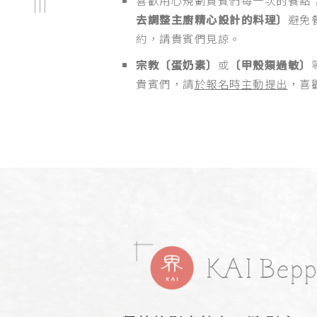
去調整主廚精心設計的料理〕
避免
約，請貴賓們見諒。
宗教〔蛋奶素〕
或
〔甲殼類過敏〕
貴賓們，請
於報名時主動提出
，喜