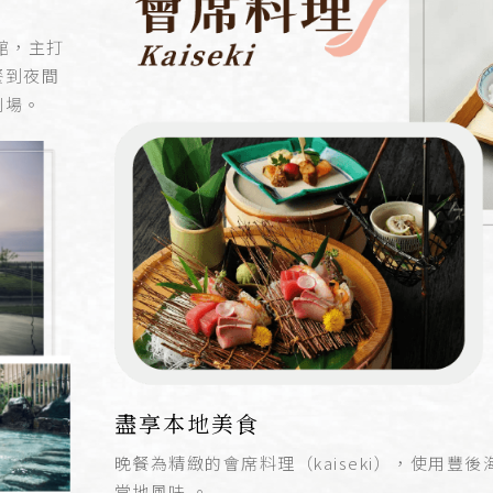
館，主打
餐到夜間
劇場。
盡享本地美食
晚餐為精緻的會席料理（kaiseki），使用
當地風味
。