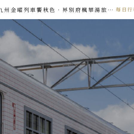
九州金曜列車饗秋色．界別府楓華湯旅5
每日行
日