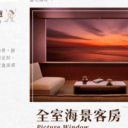
海景。館
與足部、
豐富湯資