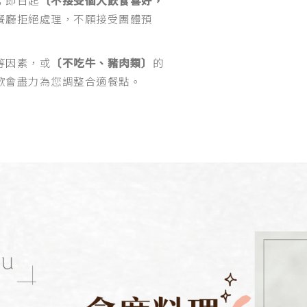
餐廳拒絕處理，不願接受團體預
等因素，或
〔不吃牛、豬肉類〕
的
歡會盡力為您調整合適餐點。