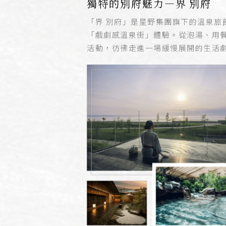
獨特的別府魅力—界 別府
「界 別府」是星野集團旗下的溫泉旅
「戲劇感溫泉街」體驗。從泡湯、用
活動，彷彿走進一場緩慢展開的生活