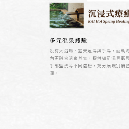
多元溫泉體驗
設有大浴場、露天足湯與手湯，面朝
內更融合活泉蒸氣，提供如足湯景觀
手部盥洗等不同體驗，充分展現別府
源
。