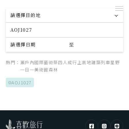
出團表
探索專屬您的旅程
請選擇目的地
Explore your trip
請選擇日期
至
熱門：
瀨戶內國際藝術祭
四人成行
上高地
建築
列車
星野
一日一美術館
森林
AOJ1027