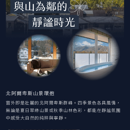
北阿爾卑斯山景環抱
窗外即是壯麗的北阿爾卑斯群峰。四季景色各具風情，
無論是夏日翠綠山景或秋季山林色彩，都能在靜謐氛圍
中感受大自然的純粹與寧靜。