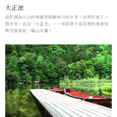
大正池
由於燒岳火山的噴發而阻斷梓川的水流，從而形成了一
個水池，名曰「大正池」。一年四季千姿百態的景致倒
映池面宛如一幅山水畫。