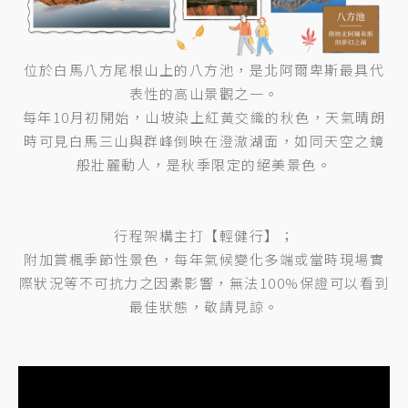
位於白馬八方尾根山上的八方池，是北阿爾卑斯最具代
表性的高山景觀之一。
每年10月初開始，山坡染上紅黃交織的秋色，天氣晴朗
時可見白馬三山與群峰倒映在澄澈湖面，如同天空之鏡
般壯麗動人，是秋季限定的絕美景色。
行程架構主打【輕健行】；
附加賞楓季節性景色，每年氣候變化多端或當時現場實
際狀況等不可抗力之因素影響，無法100%保證可以看到
最佳狀態，敬請見諒。