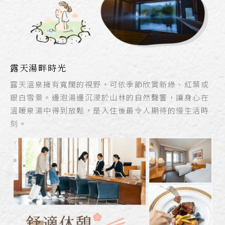
露天湯畔時光
露天溫泉擁有寬闊的視野，可依季節欣賞新綠、紅葉或
銀白雪景。邊泡湯邊沉浸於山林的自然聲響，讓身心在
溫暖泉湯中得到放鬆，是入住後最令人期待的慢生活時
刻。