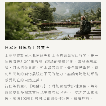
日本阿爾卑斯上的寶石
上高地位於日本北阿爾卑斯山脈的高海拔山谷間，是一
個被海拔3,000米的群山環繞的美麗盆地。這裡綠樹成
蔭，河水清澈見底，如水晶般透亮。景色隨著季節、時
刻和天氣的變化展現出不同的魅力，無論何時造訪都能
感受到它的自然之美。
行程架構主打【輕健行】；附加賞楓季節性景色，每年
氣候變化多端或當時現場實際狀況等不可抗力之因素影
響，無法100%保證可以看到最佳狀態，敬請見諒。