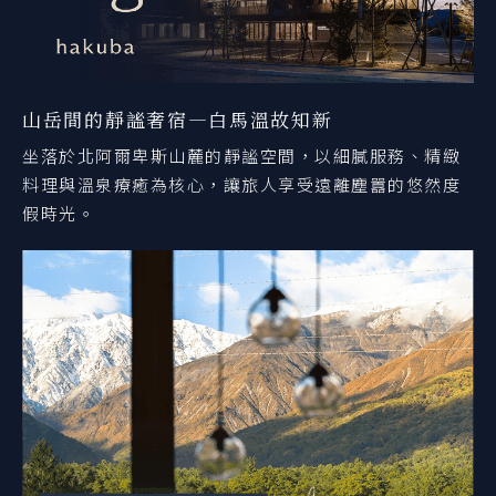
山岳間的靜謐奢宿—白馬溫故知新
坐落於北阿爾卑斯山麓的靜謐空間，以細膩服務、精緻
料理與溫泉療癒為核心，讓旅人享受遠離塵囂的悠然度
假時光。