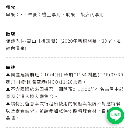
餐食
早餐：X、午餐：機上享用、晚餐：飯店內享用
飯店
保證入住-高山【櫻凜閣】(2020年新館開幕，33㎡，♨️
館內溫泉)
備註
▲團體建議航班：10/4(日) 華航CI154 桃園(TPE)07:30
起飛-中部國際空港(NGO)11:20抵達。
▲不含國際線來回機票；團體預計12:00前在名古屋中部
國際空港入境大廳集合。
▲請特別留意本次行程所使用的餐廳與飯店不對應特餐
以及素食需求；邀請參加旅伴依照料理食材，自行挑選
品嚐。