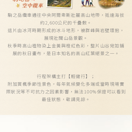
駒之岳纜車通往中央阿爾卑斯壯麗高山地帶，抵達海拔
約2,600公尺的千疊敷。
這片由冰河時期形成的冰斗地形，被群峰與岩壁環抱，
展現壯闊山岳景觀。
秋季時高山植物染上金黃與橙紅色彩，整片山谷宛如鋪
展的秋日畫布，是日本知名的高山紅葉絕景之一。
行程架構主打【輕健行】；
附加賞楓季節性景色，每年氣候變化多端或當時現場實
際狀況等不可抗力之因素影響，無法100%保證可以看到
最佳狀態，敬請見諒。