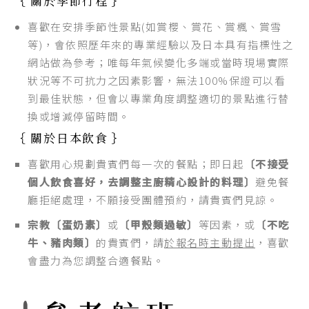
｛ 關於季節行程 ｝
喜歡在安排季節性景點(如賞櫻、賞花、賞楓、賞雪
等)，會依照歷年來的專業經驗以及日本具有指標性之
網站做為參考；唯每年氣候變化多端或當時現場實際
狀況等不可抗力之因素影響，無法100%保證可以看
到最佳狀態，但會以專業角度調整適切的景點進行替
換或增減停留時間。
｛ 關於日本飲食 ｝
喜歡用心規劃貴賓們每一次的餐點；即日起
〔不接受
個人飲食喜好，去調整主廚精心設計的料理〕
避免餐
廳拒絕處理，不願接受團體預約，請貴賓們見諒。
宗教〔蛋奶素〕
或
〔甲殼類過敏〕
等因素，或
〔不吃
牛、豬肉類〕
的貴賓們，請
於報名時主動提出
，喜歡
會盡力為您調整合適餐點。