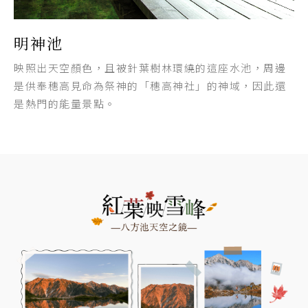
明神池
映照出天空顏色，且被針葉樹林環繞的這座水池，周邊
是供奉穗高見命為祭神的「穗高神社」的神域，因此還
是熱門的能量景點。