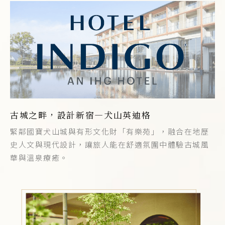
古城之畔，設計新宿—犬山英迪格
緊鄰國寶犬山城與有形文化財「有樂苑」，融合在地歷
史人文與現代設計，讓旅人能在舒適氛圍中體驗古城風
華與溫泉療癒。