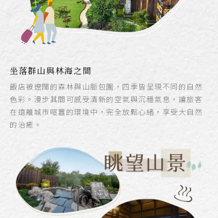
坐落群山與林海之間
飯店被遼闊的森林與山脈包圍，四季皆呈現不同的自然
色彩。漫步其間可感受清新的空氣與沉穩氣息，讓旅客
在遠離城市喧囂的環境中，完全放鬆心緒，享受大自然
的治癒。