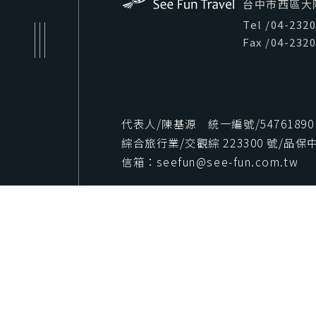
台中市西區大隆路
Tel
/
04-232
Fax
/
04-232
代表人/陳基源 統一編號/54761890
綜合旅行業/交觀綜 223300 號/品保中字
信箱：seefun@see-fun.com.tw