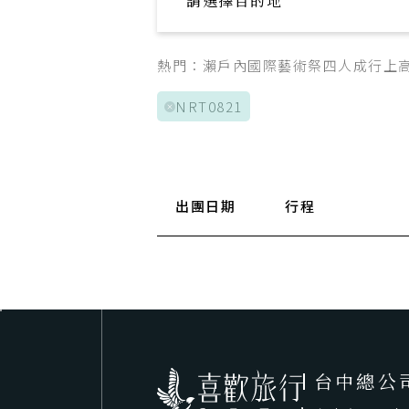
請選擇目的地
Explore your trip
熱門：
瀨戶內國際藝術祭
四人成行
上
NRT0821
出團日期
行程
台中總公