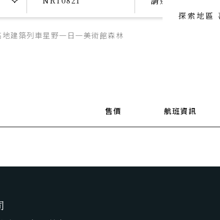
請選擇日期
探索地區
高地
建築
列車
星野
一日一美術館
森林
喜歡主題
喜歡頂級
SeeFun Topic
luxury travel
喜歡日本
SeeFun Japan
售價
航班資訊
司