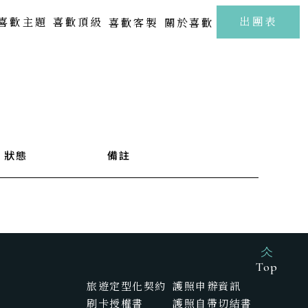
至
出團表
喜歡主題
喜歡頂級
喜歡客製
關於喜歡
北海道 | 札幌 · 小樽 · 洞爺湖
Kamakura
FUJI
東北 | 青森 · 山形 · 岩手
關東 | 東京 · 輕井澤 · 箱根
中部 | 北陸・新潟・長野
狀態
備註
關西 | 大阪 · 京都 · 神戶
四國 | 高知 · 愛媛 · 瀨戶內海
中國 | 山口· 廣島 · 鳥取
新春海街漫旅．古都鎌倉江之浦5日
樂聲飛揚駿河灣．靜岡溫泉雅宿6日
九州 | 佐賀 · 熊本 · 鹿兒島
Top
旅遊定型化契約
護照申辦資訊
SAGA
刷卡授權書
護照自帶切結書