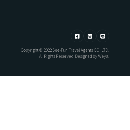
HOKKAIDO
東部 | 花蓮 · 台東
Copyright © 2022 See-Fun Travel Agents CO.,LTD.
熊本煥活．漫步佐賀之旅5日
北海道望樓連泊．湖光共生自然極境5
All Rights Reserved. Designed by
Weya
.
日
AYAMI
New Year