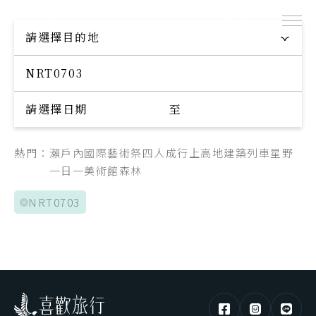
出團表
探索專屬您的旅程
請選擇目的地
Explore your trip
請選擇日期
至
熱門：
瀨戶內國際藝術祭
四人成行
上高地
建築
列車
星野
一日一美術館
森林
NRT0703