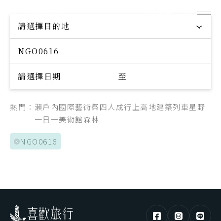
出團表
探索專屬您的旅程
請選擇目的地
Explore your trip
請選擇日期
至
熱門：
瀨戶內國際藝術祭
四人成行
上高地
建築
列車
星野
一日一美術館
森林
NGO0616