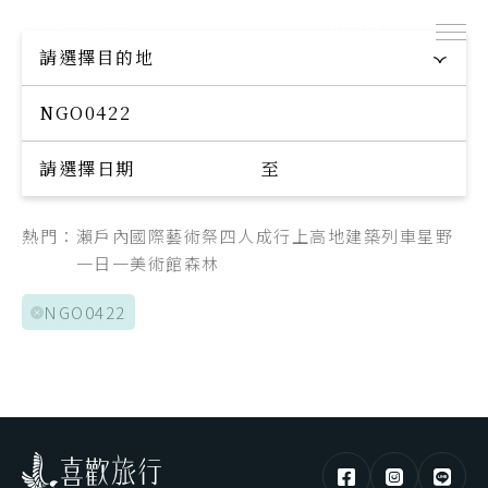
出團表
探索專屬您的旅程
請選擇目的地
Explore your trip
請選擇日期
至
熱門：
瀨戶內國際藝術祭
四人成行
上高地
建築
列車
星野
一日一美術館
森林
NGO0422