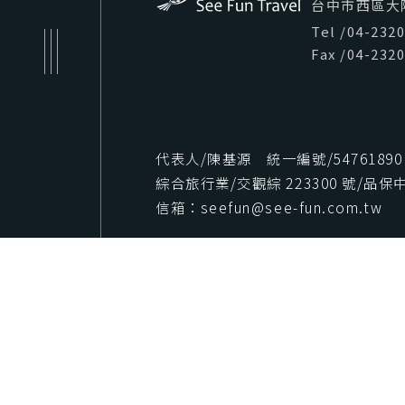
台中市西區大隆路
Tel
/
04-232
Fax
/
04-232
代表人/陳基源 統一編號/54761890
綜合旅行業/交觀綜 223300 號/品保中字
信箱：seefun@see-fun.com.tw