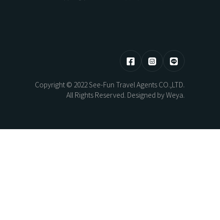
HOKKAIDO
東部 | 花蓮 · 台東
Copyright © 2022 See-Fun Travel Agents CO.,LTD.
熊本煥活．漫步佐賀之旅5日
北海道望樓連泊．湖光共生自然極境5
All Rights Reserved. Designed by
Weya
.
日
AYAMI
New Year