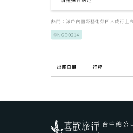
請選擇目的地
Explore your trip
熱門：
瀨戶內國際藝術祭
四人成行
上
NGO0214
出團日期
行程
台中總公