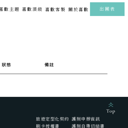
至
出團表
喜歡主題
喜歡頂級
喜歡客製
關於喜歡
北海道 | 札幌 · 小樽 · 洞爺湖
Kamakura
FUJI
東北 | 青森 · 山形 · 岩手
關東 | 東京 · 輕井澤 · 箱根
中部 | 北陸・新潟・長野
狀態
備註
關西 | 大阪 · 京都 · 神戶
四國 | 高知 · 愛媛 · 瀨戶內海
中國 | 山口· 廣島 · 鳥取
新春海街漫旅．古都鎌倉江之浦5日
樂聲飛揚駿河灣．靜岡溫泉雅宿6日
九州 | 佐賀 · 熊本 · 鹿兒島
Top
旅遊定型化契約
護照申辦資訊
SAGA
刷卡授權書
護照自帶切結書