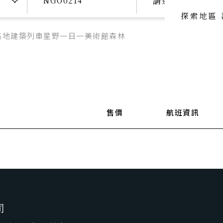
請選擇日期
探索地區
高地
建築
列車
星野
一日一美術館
森林
喜歡主題
喜歡頂級
SeeFun Topic
luxury travel
喜歡日本
SeeFun Japan
售價
航班資訊
司