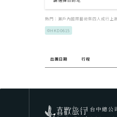
請選擇目的地
Explore your trip
熱門：
瀨戶內國際藝術祭
四人成行
上
HKD0615
出團日期
行程
台中總公