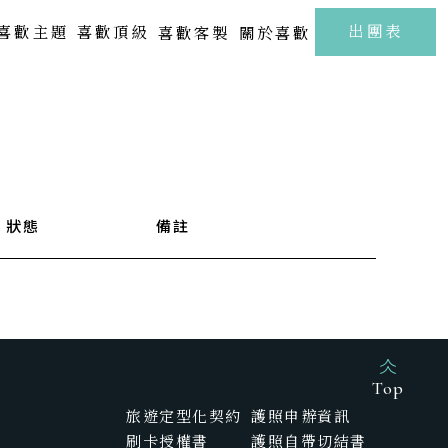
至
出團表
喜歡主題
喜歡頂級
喜歡客製
關於喜歡
北海道 | 札幌 · 小樽 · 洞爺湖
Kamakura
FUJI
東北 | 青森 · 山形 · 岩手
關東 | 東京 · 輕井澤 · 箱根
中部 | 北陸・新潟・長野
狀態
備註
關西 | 大阪 · 京都 · 神戶
四國 | 高知 · 愛媛 · 瀨戶內海
中國 | 山口· 廣島 · 鳥取
新春海街漫旅．古都鎌倉江之浦5日
樂聲飛揚駿河灣．靜岡溫泉雅宿6日
九州 | 佐賀 · 熊本 · 鹿兒島
Top
旅遊定型化契約
護照申辦資訊
SAGA
刷卡授權書
護照自帶切結書