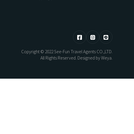
HOKKAIDO
東部 | 花蓮 · 台東
Copyright © 2022 See-Fun Travel Agents CO.,LTD.
熊本煥活．漫步佐賀之旅5日
北海道望樓連泊．湖光共生自然極境5
All Rights Reserved. Designed by
Weya
.
日
AYAMI
New Year