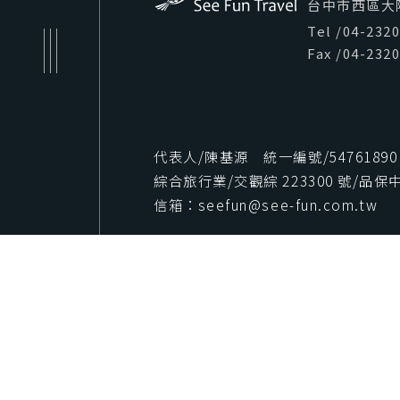
台中市西區大隆路
Tel
/
04-232
Fax
/
04-232
代表人/陳基源 統一編號/54761890
綜合旅行業/交觀綜 223300 號/品保中字
信箱：seefun@see-fun.com.tw