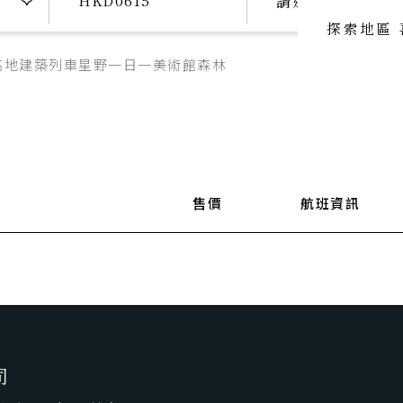
請選擇日期
探索地區
高地
建築
列車
星野
一日一美術館
森林
喜歡主題
喜歡頂級
SeeFun Topic
luxury travel
喜歡日本
SeeFun Japan
售價
航班資訊
司