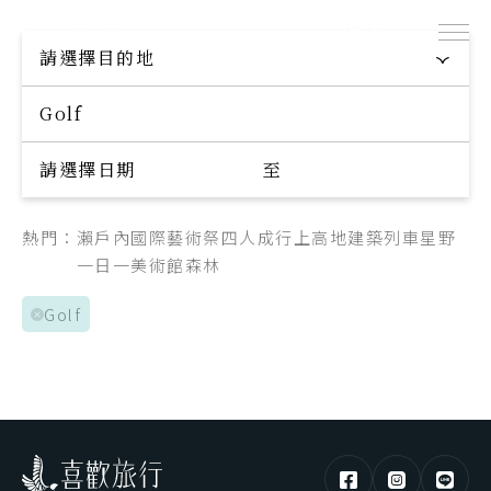
出團表
探索專屬您的旅程
請選擇目的地
Explore your trip
請選擇日期
至
熱門：
瀨戶內國際藝術祭
四人成行
上高地
建築
列車
星野
一日一美術館
森林
Golf