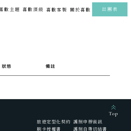
至
出團表
喜歡主題
喜歡頂級
喜歡客製
關於喜歡
北海道 | 札幌 · 小樽 · 洞爺湖
Kamakura
FUJI
東北 | 青森 · 山形 · 岩手
關東 | 東京 · 輕井澤 · 箱根
中部 | 北陸・新潟・長野
狀態
備註
關西 | 大阪 · 京都 · 神戶
四國 | 高知 · 愛媛 · 瀨戶內海
中國 | 山口· 廣島 · 鳥取
新春海街漫旅．古都鎌倉江之浦5日
樂聲飛揚駿河灣．靜岡溫泉雅宿6日
九州 | 佐賀 · 熊本 · 鹿兒島
Top
旅遊定型化契約
護照申辦資訊
SAGA
刷卡授權書
護照自帶切結書