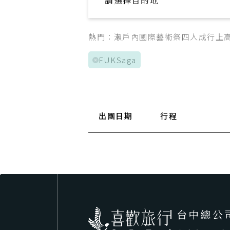
請選擇目的地
Explore your trip
熱門：
瀨戶內國際藝術祭
四人成行
上
FUKSaga
出團日期
行程
台中總公