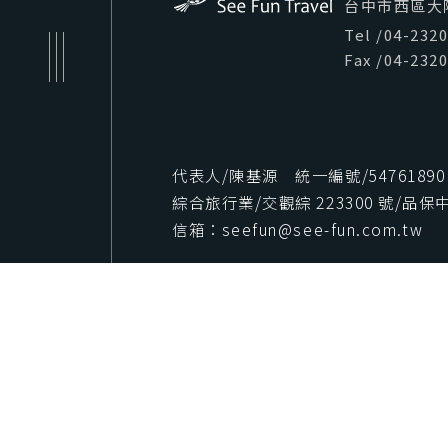
台中市西區大隆路
Tel
/
04-232
Fax
/
04-232
代表人/陳基源 統一編號/54761890
綜合旅行業/交觀綜 223300 號/品保中字
信箱：seefun@see-fun.com.tw