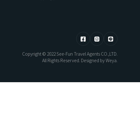
HOKKAIDO
東部 | 花蓮 · 台東
Copyright © 2022 See-Fun Travel Agents CO.,LTD.
熊本煥活．漫步佐賀之旅5日
北海道望樓連泊．湖光共生自然極境5
All Rights Reserved. Designed by
Weya
.
日
AYAMI
New Year