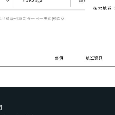
請選擇日期
探索地區
高地
建築
列車
星野
一日一美術館
森林
喜歡主題
喜歡頂級
SeeFun Topic
luxury travel
喜歡日本
SeeFun Japan
售價
航班資訊
司