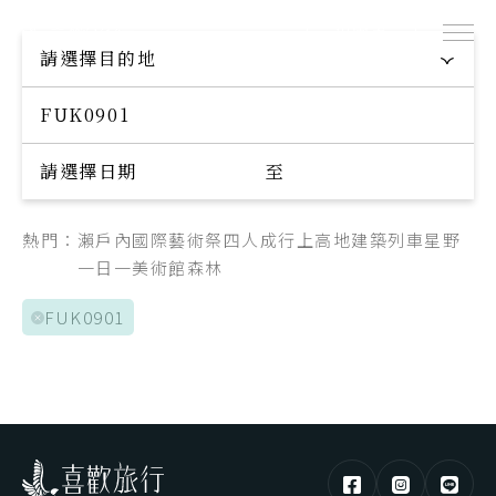
出團表
探索專屬您的旅程
請選擇目的地
Explore your trip
請選擇日期
至
熱門：
瀨戶內國際藝術祭
四人成行
上高地
建築
列車
星野
一日一美術館
森林
FUK0901