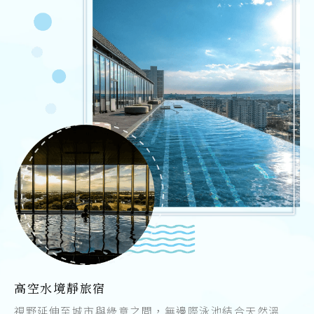
高空水境靜旅宿
視野延伸至城市與綠意之間，無邊際泳池結合天然溫