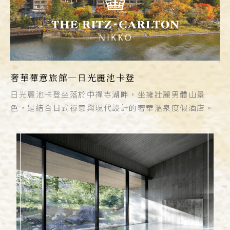
奢華禪意旅館—日光麗池卡登
日光麗池卡登坐落於中禪寺湖畔，坐擁壯麗男體山景
色，是結合日式禪意與現代設計的奢華溫泉度假酒店。