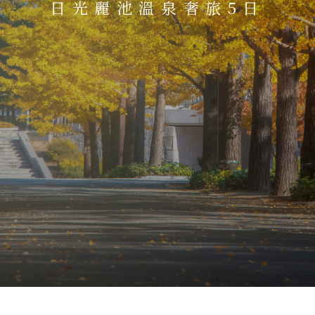
日光麗池溫泉奢旅5日