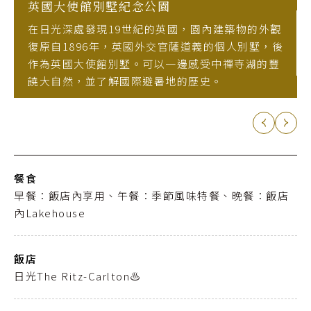
英國大使館別墅紀念公園
在日光深處發現19世紀的英國，園內建築物的外觀
復原自1896年，英國外交官薩道義的個人別墅，後
作為英國大使館別墅。可以一邊感受中禪寺湖的豐
饒大自然，並了解國際避暑地的歷史。
餐食
早餐：飯店內享用、午餐：季節風味特餐、晚餐：飯店
內Lakehouse
飯店
日光The Ritz-Carlton♨️