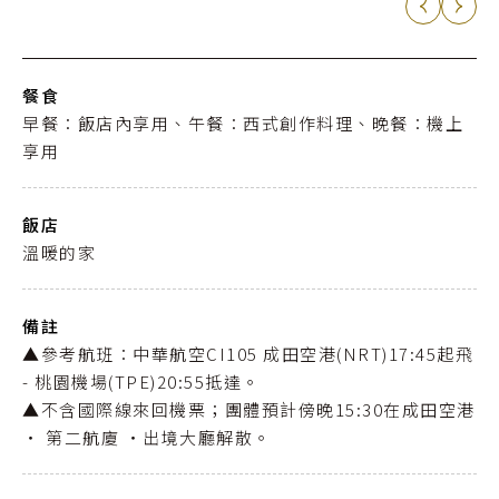
餐食
早餐：飯店內享用、午餐：西式創作料理、晚餐：機上
享用
飯店
溫暖的家
備註
▲參考航班：中華航空CI105 成田空港(NRT)17:45起飛
- 桃園機場(TPE)20:55抵達。
▲不含國際線來回機票；團體預計傍晚15:30在成田空港
‧ 第二航廈 ‧出境大廳解散。