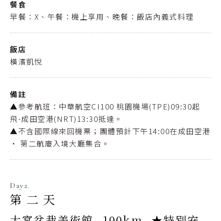
餐食
早餐：X、午餐：機上享用、晚餐：飯店內義式料理
飯店
橫濱凱悅
備註
▲參考航班：中華航空CI100 桃園機場(TPE)09:30起
飛-成田空港(NRT)13:30抵達。
▲不含國際線來回機票；團體預計下午14:00在成田空港
‧ 第二航廈入境大廳集合。
Day2.
第二天
大宮盆栽美術館 -100km- ★特別安