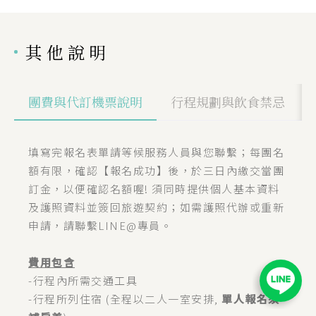
其他說明
團費與代訂機票說明
行程規劃與飲食禁忌
填寫完報名表單請等候服務人員與您聯繫；每團名
額有限，確認【報名成功】後，於三日內繳交當團
訂金，以便確認名額喔! 須同時提供個人基本資料
及護照資料並簽回旅遊契約；如需護照代辦或重新
申請，請聯繫LINE@專員。
費用包含
-行程內所需交通工具
-行程所列住宿 (全程以二人一室安排,
單人報名須