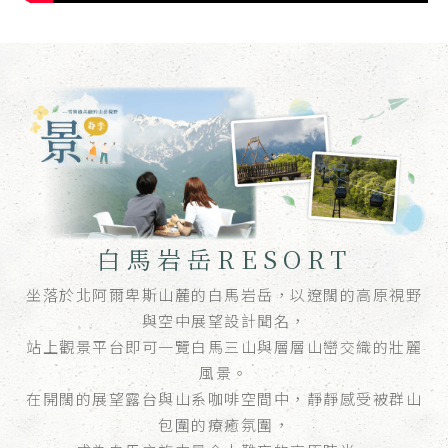
白馬岩岳RESORT
坐落於北阿爾卑斯山麓的白馬岩岳，以遼闊的高原視野
與空中展望設計聞名，
站上觀景平台即可一覽白馬三山與層層山巒交織的壯麗
風景。
在開闊的展望露台與山系咖啡空間中，靜靜感受被群山
包圍的療癒氛圍，