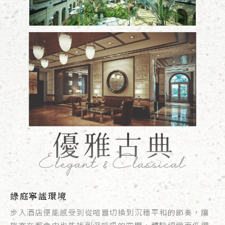
綠庭寧謐環境
步入酒店便能感受到從喧囂切換到沉穩平和的節奏，讓