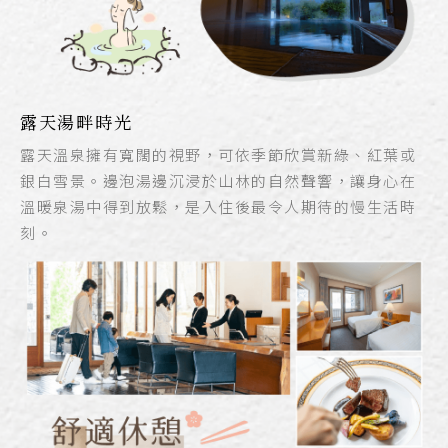
露天湯畔時光
露天溫泉擁有寬闊的視野，可依季節欣賞新綠、紅葉或
銀白雪景。邊泡湯邊沉浸於山林的自然聲響，讓身心在
溫暖泉湯中得到放鬆，是入住後最令人期待的慢生活時
刻。