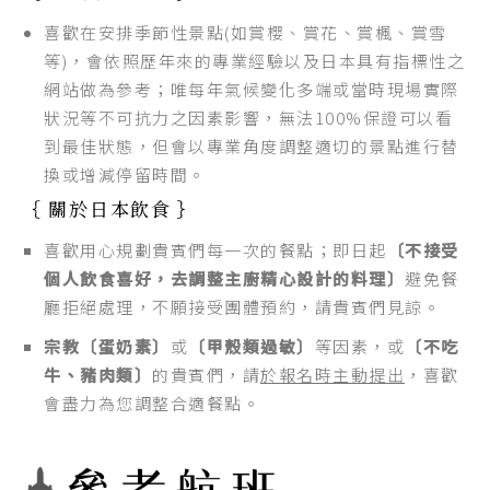
喜歡在安排季節性景點(如賞櫻、賞花、賞楓、賞雪
等)，會依照歷年來的專業經驗以及日本具有指標性之
網站做為參考；唯每年氣候變化多端或當時現場實際
狀況等不可抗力之因素影響，無法100%保證可以看
到最佳狀態，但會以專業角度調整適切的景點進行替
換或增減停留時間。
｛ 關於日本飲食 ｝
喜歡用心規劃貴賓們每一次的餐點；即日起
〔不接受
個人飲食喜好，去調整主廚精心設計的料理〕
避免餐
廳拒絕處理，不願接受團體預約，請貴賓們見諒。
宗教〔蛋奶素〕
或
〔甲殼類過敏〕
等因素，或
〔不吃
牛、豬肉類〕
的貴賓們，請
於報名時主動提出
，喜歡
會盡力為您調整合適餐點。