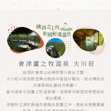
會津蘆之牧溫泉 大川莊
座落於會津山谷與阿賀川峽谷之間，
大川莊以宛如懸空舞台般的中庭設計聞名，結合傳統日
式建築與壯麗自然景觀。
館內溫泉引自蘆之牧溫泉鄉，泡湯時可眺望四季更迭的
溪谷風景，
夜晚則沉浸於靜謐而典雅的氛圍之中，是結合視覺震撼
與身心療癒的會津代表性溫泉旅宿。