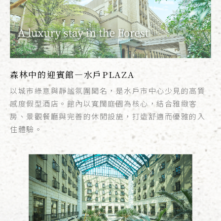
森林中的迎賓館—水戶PLAZA
以城市綠意與靜謐氛圍聞名，是水戶市中心少見的高質
感度假型酒店。館內以寬闊庭園為核心，結合雅緻客
房、景觀餐廳與完善的休閒設施，打造舒適而優雅的入
住體驗。