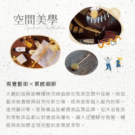
視覺藝術×質感細節
大廳的經典旋轉樓梯流線曲度在挑高空間中延展，宛如
藝術裝置般與自然光影交織，成為旅客踏入館內的第一
道亮麗印象。客房備品皆嚴選高品質品牌，從沐浴香氛
到柔軟床品都以舒適度為優先，讓入住體驗在視覺、觸
感與氣味間呈現完整的高質感享受。