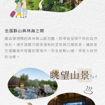
坐落群山與林海之間
飯店被遼闊的森林與山脈包圍，四季皆呈現不同的自然
色彩。漫步其間可感受清新的空氣與沉穩氣息，讓旅客
在遠離城市喧囂的環境中，完全放鬆心緒，享受大自然
的治癒。