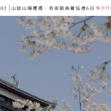
402
山陰山陽櫻選‧美術館典藏巡禮6日
每日行