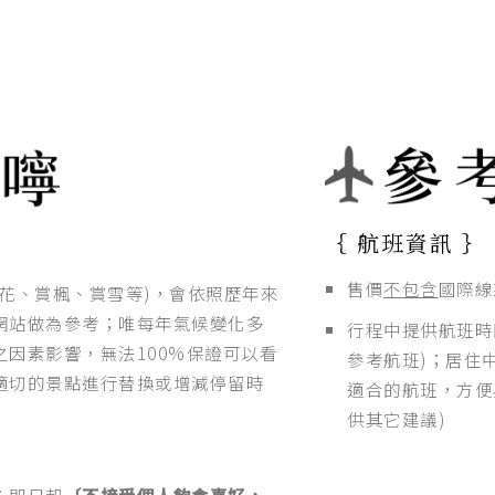
｛ 航班資訊 ｝
售價
不包含
國際線
花、賞楓、賞雪等)，會依照歷年來
網站做為參考；唯每年氣候變化多
行程中提供航班時
因素影響，無法100%保證可以看
參考航班)；居住
適切的景點進行替換或增減停留時
適合的航班，方便
供其它建議)
；即日起
〔不接受個人飲食喜好，