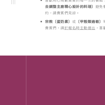
去調整主廚精心設計的料理〕
避免
約，請貴賓們見諒。
宗教〔蛋奶素〕
或
〔甲殼類過敏〕
貴賓們，請
於報名時主動提出
，喜