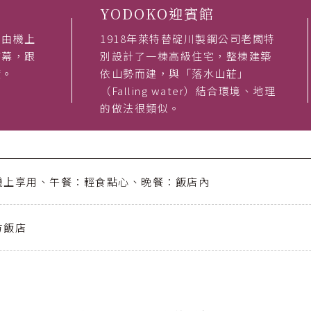
YODOKO迎賓館
，由機上
1918年萊特替碇川製鋼公司老闆特
序幕，跟
別設計了一棟高級住宅，整棟建築
度。
依山勢而建，與「落水山莊」
（Falling water）結合環境、地理
的做法很類似。
機上享用、午餐：輕食點心、晚餐：飯店內
方飯店