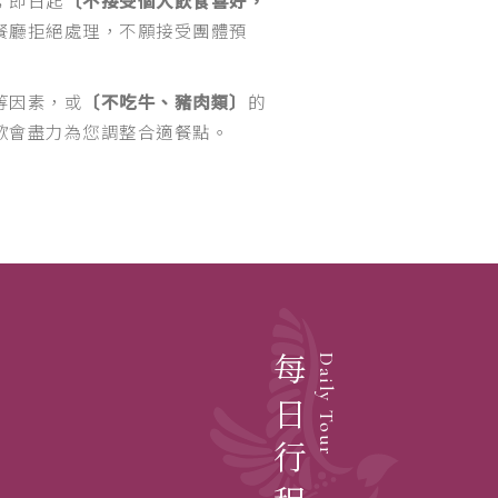
餐廳拒絕處理，不願接受團體預
等因素，或
〔不吃牛、豬肉類〕
的
歡會盡力為您調整合適餐點。
每日行程
Daily Tour