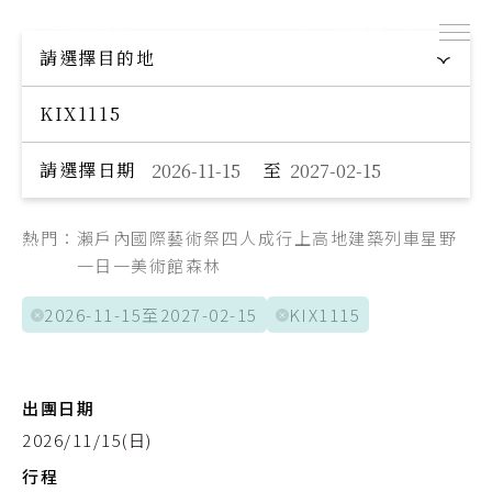
出團表
探索專屬您的旅程
請選擇目的地
Explore your trip
Day 1
航班日
請選擇日期
至
桃園機場
起點
中部国際空港
迄點
熱門：
瀨戶內國際藝術祭
四人成行
上高地
建築
列車
星野
中華航空
航空公司
一日一美術館
森林
CI154
航班編號
2026-11-15至2027-02-15
KIX1115
07:35
出發時間
11:05
抵達時間
出團日期
2026/11/15(日)
Day 5
航班日
行程