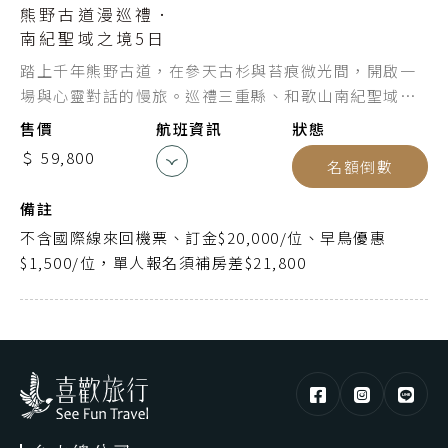
熊野古道漫巡禮．
關西空港
起點
南紀聖域之境5日
桃園機場
迄點
踏上千年熊野古道，在參天古杉與苔痕微光間，開啟一
場與心靈對話的慢旅。巡禮三重縣、和歌山南紀聖域，
中華航空
航空公司
感受神靈棲宿的靜謐底蘊。
售價
航班資訊
狀態
CI173
航班編號
＄ 59,800
名額倒數
19:00
出發時間
備註
21:15
抵達時間
不含國際線來回機票、訂金$20,000/位、早鳥優惠
$1,500/位，單人報名須補房差$21,800